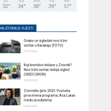
SAT
SUN
MON
TUE
WED
32
°
34
°
38
°
39
°
37
°
NAJČITANIJE VIJESTI
Ovako ce izgledati novi tržni
centar u Karakaju (FOTO)
07/07/2023
Koji brendovi dolaze u Zvornik?
Novi tržni centar dobija izgled
(VIDEO DRON)
27/04/2023
Zvorničko ljeto 2025: Poznata
prva imena programa; Aca Lukas
među izvođačima
05/06/2025