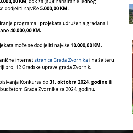
0.000,00 KM
, dok za (su)finansiranje jednog
dodjeliti najviše
5.000,00 KM.
iranje programa i projekata udruženja građana i
irano
40.000,00 KM.
ekata može se dodijeliti najviše
10.000,00 KM.
anične internet
stranice Grada Zvornika
i na šalteru
ariji broj 12 Gradske uprave grada Zvornik.
spisivanja Konkursa do
31. oktobra 2024. godine
ili
 budžetom Grada Zvornika za 2024. godinu.