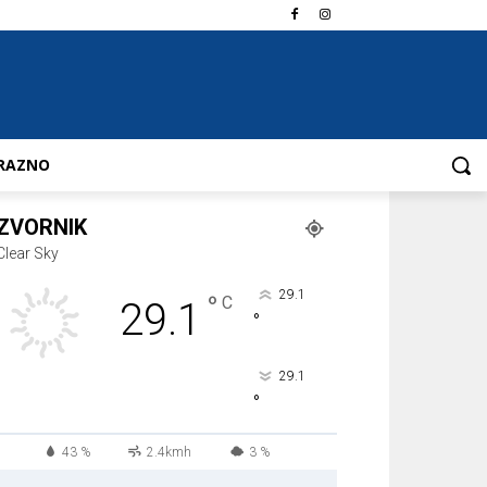
RAZNO
ZVORNIK
Clear Sky
29.1
°
C
29.1
°
29.1
°
43 %
2.4kmh
3 %