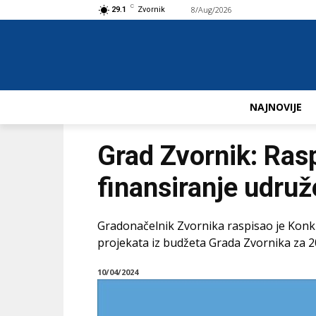
C
8/Aug/2026
Buy now!
29.1
Zvornik
NAJNOVIJE
Grad Zvornik: Ras
finansiranje udruž
Gradonačelnik Zvornika raspisao je Konk
projekata iz budžeta Grada Zvornika za 2
10/04/2024