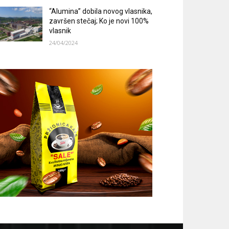
“Alumina” dobila novog vlasnika,
završen stečaj; Ko je novi 100%
vlasnik
24/04/2024