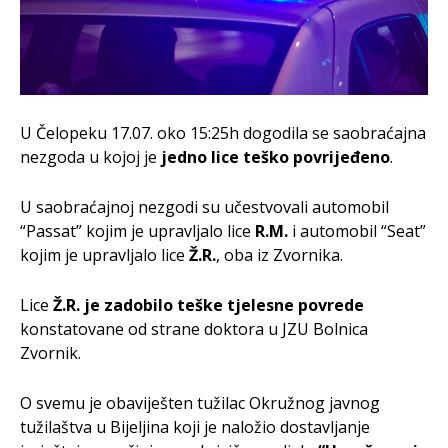
U Čelopeku 17.07. oko 15:25h dogodila se saobraćajna
nezgoda u kojoj je
jedno lice teško povrijeđeno
.
U saobraćajnoj nezgodi su učestvovali automobil
“Passat” kojim je upravljalo lice
R.M.
i automobil “Seat”
kojim je upravljalo lice
Ž.R.
, oba iz Zvornika.
Lice
Ž.R. je zadobilo teške tjelesne povrede
konstatovane od strane doktora u JZU Bolnica
Zvornik.
O svemu je obaviješten tužilac Okružnog javnog
tužilaštva u Bijeljina koji je naložio dostavljanje