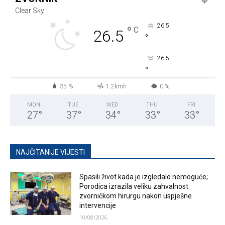
Clear Sky
26.5
°
C
26.5
°
26.5
°
35 %
1.2kmh
0 %
MON
TUE
WED
THU
FRI
27
°
37
°
34
°
33
°
33
°
NAJČITANIJE VIJESTI
Spasili život kada je izgledalo nemoguće;
Porodica izrazila veliku zahvalnost
zvorničkom hirurgu nakon uspješne
intervencije
10/08/2026