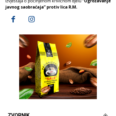
izvještaja o počinjenom krivičnom djelu
“Ugrožavanje
javnog saobraćaja” protiv lica R.M.
ZVORNIK