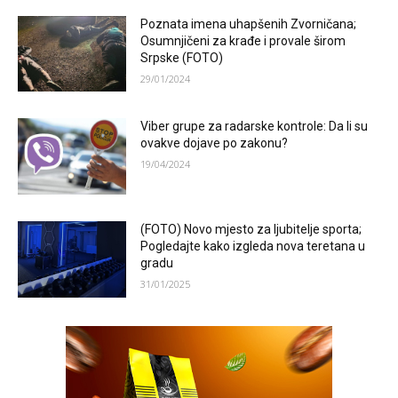
Poznata imena uhapšenih Zvorničana;
Osumnjičeni za krađe i provale širom
Srpske (FOTO)
29/01/2024
Viber grupe za radarske kontrole: Da li su
ovakve dojave po zakonu?
19/04/2024
(FOTO) Novo mjesto za ljubitelje sporta;
Pogledajte kako izgleda nova teretana u
gradu
31/01/2025