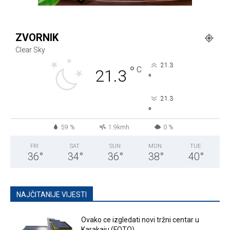
ZVORNIK
Clear Sky
21.3
°
C
21.3
°
21.3
°
59 %
1.9kmh
0 %
FRI
SAT
SUN
MON
TUE
36
°
34
°
36
°
38
°
40
°
NAJČITANIJE VIJESTI
Ovako ce izgledati novi tržni centar u
Karakaju (FOTO)