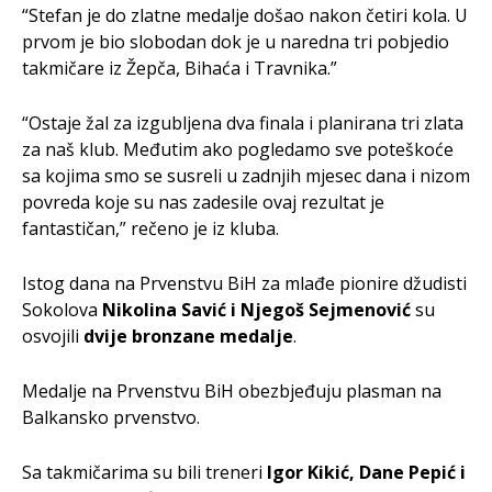
“Stefan je do zlatne medalje došao nakon četiri kola. U
prvom je bio slobodan dok je u naredna tri pobjedio
takmičare iz Žepča, Bihaća i Travnika.”
“Ostaje žal za izgubljena dva finala i planirana tri zlata
za naš klub. Međutim ako pogledamo sve poteškoće
sa kojima smo se susreli u zadnjih mjesec dana i nizom
povreda koje su nas zadesile ovaj rezultat je
fantastičan,” rečeno je iz kluba.
Istog dana na Prvenstvu BiH za mlađe pionire džudisti
Sokolova
Nikolina Savić i Njegoš Sejmenović
su
osvojili
dvije bronzane medalje
.
Medalje na Prvenstvu BiH obezbjeđuju plasman na
Balkansko prvenstvo.
Sa takmičarima su bili treneri
Igor Kikić, Dane Pepić i