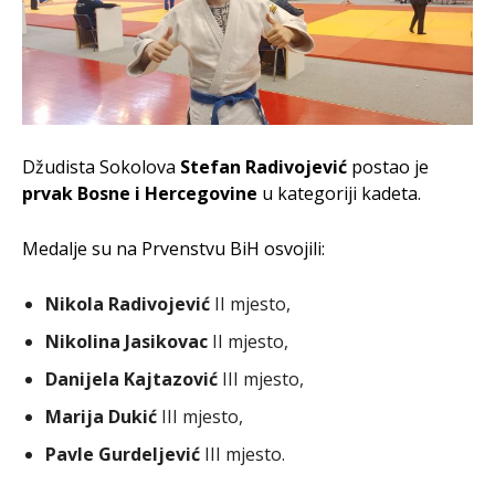
Džudista Sokolova
Stefan Radivojević
postao je
prvak Bosne i Hercegovine
u kategoriji kadeta.
Medalje su na Prvenstvu BiH osvojili:
Nikola Radivojević
II mjesto,
Nikolina Jasikovac
II mjesto,
Danijela Kajtazović
III mjesto,
Marija Dukić
III mjesto,
Pavle Gurdeljević
III mjesto.