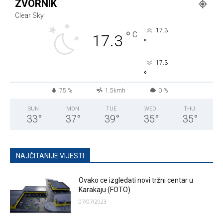
ZVORNIK
Clear Sky
17.3
°
C
17.3
°
17.3
°
75 %
1.5kmh
0 %
SUN
MON
TUE
WED
THU
33
°
37
°
39
°
35
°
35
°
NAJČITANIJE VIJESTI
Ovako ce izgledati novi tržni centar u
Karakaju (FOTO)
07/07/2023