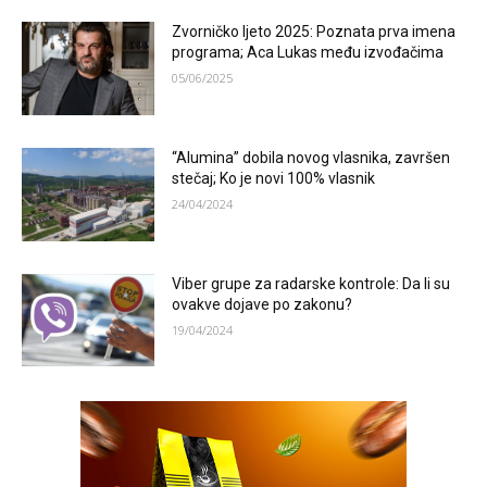
Zvorničko ljeto 2025: Poznata prva imena
programa; Aca Lukas među izvođačima
05/06/2025
“Alumina” dobila novog vlasnika, završen
stečaj; Ko je novi 100% vlasnik
24/04/2024
Viber grupe za radarske kontrole: Da li su
ovakve dojave po zakonu?
19/04/2024