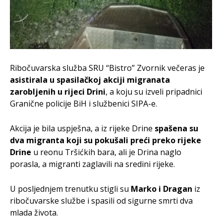
Ribočuvarska služba SRU “Bistro” Zvornik večeras je
asistirala u spasilačkoj akciji migranata
zarobljenih u rijeci Drini
, a koju su izveli pripadnici
Granične policije BiH i službenici SIPA-e.
Akcija je bila uspješna, a iz rijeke Drine
spašena su
dva migranta koji su pokušali preći preko rijeke
Drine
u reonu Tršićkih bara, ali je Drina naglo
porasla, a migranti zaglavili na sredini rijeke.
U posljednjem trenutku stigli su
Marko i Dragan
iz
ribočuvarske službe i spasili od sigurne smrti dva
mlada života.