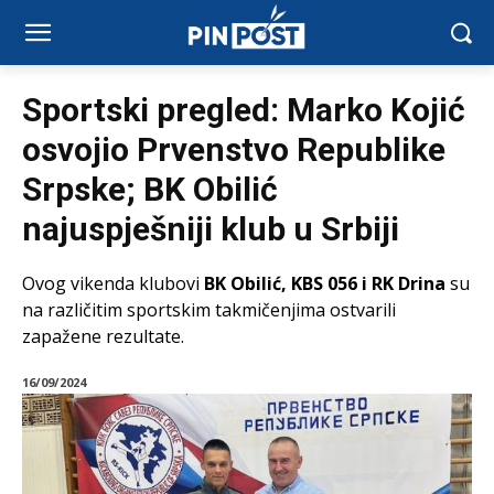
Sportski pregled: Marko Kojić
osvojio Prvenstvo Republike
Srpske; BK Obilić
najuspješniji klub u Srbiji
Ovog vikenda klubovi
BK Obilić, KBS 056 i RK Drina
su
na različitim sportskim takmičenjima ostvarili
zapažene rezultate.
16/09/2024