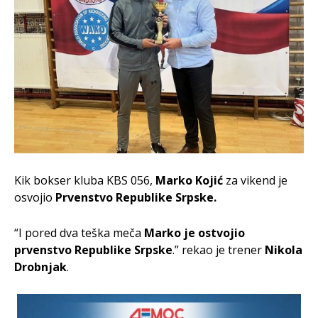
Kik bokser kluba KBS 056,
Marko Kojić
za vikend je
osvojio
P
rvenstvo Republike Srpske.
“I pored dva teška meča
Marko je ostvojio
prvenstvo Republike Srpske
.” rekao je trener
Nikola
Drobnjak
.