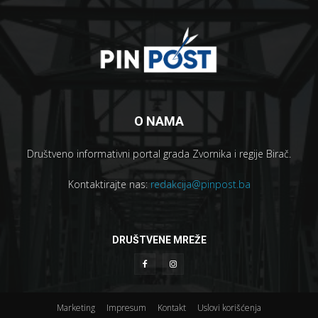
O NAMA
Društveno informativni portal grada Zvornika i regije Birač.
Kontaktirajte nas:
redakcija@pinpost.ba
DRUŠTVENE MREŽE
Marketing
Impresum
Kontakt
Uslovi korišćenja