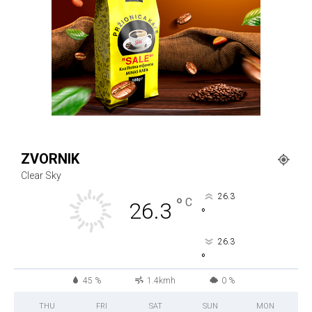
ZVORNIK
Clear Sky
26.3
°
C
26.3
°
26.3
°
45 %
1.4kmh
0 %
THU
FRI
SAT
SUN
MON