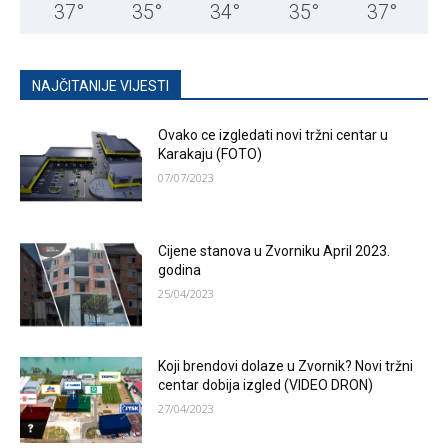
37
°
35
°
34
°
35
°
37
°
NAJČITANIJE VIJESTI
Ovako ce izgledati novi tržni centar u
Karakaju (FOTO)
07/07/2023
Cijene stanova u Zvorniku April 2023.
godina
25/04/2023
Koji brendovi dolaze u Zvornik? Novi tržni
centar dobija izgled (VIDEO DRON)
27/04/2023