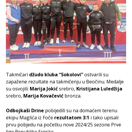
Takmičari
džudo kluba “Sokolovi”
ostvarili su
zapažene rezultate na takmičenju u Beočinu. Medalje
su osvojili:
Marija Jokić
srebro,
Kristijana Luledžija
srebro,
Marija Kovačević
bronza.
Odbojkaši Drine
pobijedili su na domaćem terenu
ekipu Maglića iz Foče
rezultatom 3:1
i tako upisali
prvu pobjedu na početku nove 2024/25 sezone Prve
lige Republike Srpske.