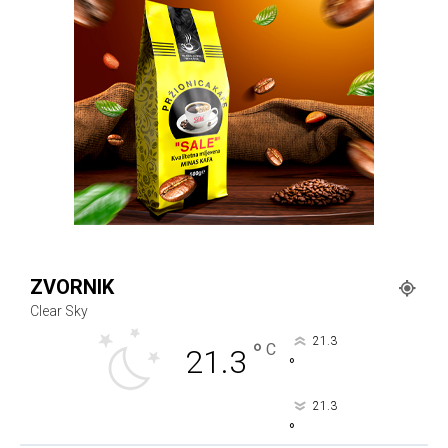
ZVORNIK
Clear Sky
21.3
°
C
21.3
°
21.3
°