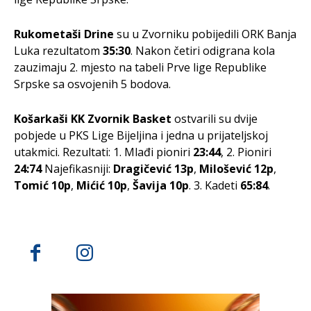
Rukometaši Drine
su u Zvorniku pobijedili ORK Banja
Luka rezultatom
35:30
. Nakon četiri odigrana kola
zauzimaju 2. mjesto na tabeli Prve lige Republike
Srpske sa osvojenih 5 bodova.
Košarkaši KK Zvornik Basket
ostvarili su dvije
pobjede u PKS Lige Bijeljina i jedna u prijateljskoj
utakmici. Rezultati: 1. Mlađi pioniri
23:44
, 2. Pioniri
24:74
Najefikasniji:
Dragičević 13p
,
Milošević 12p
,
Tomić 10p
,
Mićić 10p
,
Šavija 10p
. 3. Kadeti
65:84
.