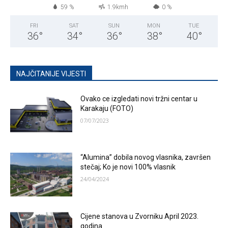
59 %
1.9kmh
0 %
FRI
SAT
SUN
MON
TUE
36
°
34
°
36
°
38
°
40
°
NAJČITANIJE VIJESTI
Ovako ce izgledati novi tržni centar u
Karakaju (FOTO)
07/07/2023
“Alumina” dobila novog vlasnika, završen
stečaj; Ko je novi 100% vlasnik
24/04/2024
Cijene stanova u Zvorniku April 2023.
godina