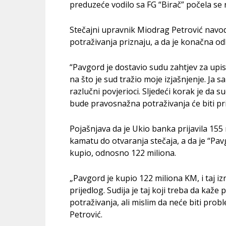
preduzeće vodilo sa FG “Birač” počela se r
Stečajni upravnik Miodrag Petrović navodi
potraživanja priznaju, a da je konačna od
“Pavgord je dostavio sudu zahtjev za up
na što je sud tražio moje izjašnjenje. Ja 
razlučni povjerioci. Sljedeći korak je da s
bude pravosnažna potraživanja će biti pri
Pojašnjava da je Ukio banka prijavila 155
kamatu do otvaranja stečaja, a da je “Pav
kupio, odnosno 122 miliona.
„Pavgord je kupio 122 miliona KM, i taj iz
prijedlog. Sudija je taj koji treba da kaže
potraživanja, ali mislim da neće biti prob
Petrović.