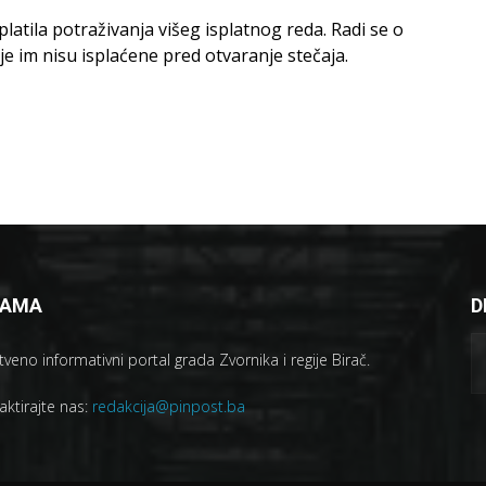
platila potraživanja višeg isplatnog reda. Radi se o
e im nisu isplaćene pred otvaranje stečaja.
NAMA
D
veno informativni portal grada Zvornika i regije Birač.
aktirajte nas:
redakcija@pinpost.ba