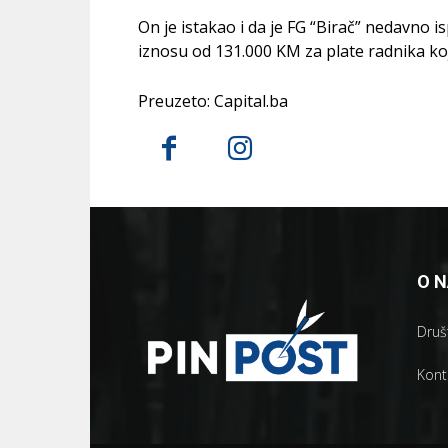
On je istakao i da je FG “Birač” nedavno is
iznosu od 131.000 KM za plate radnika koj
Preuzeto: Capital.ba
O 
Društ
Kont