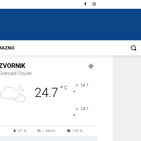
RAZNO
ZVORNIK
Overcast Clouds
24.7
°
C
24.7
°
24.7
°
47 %
1.4kmh
100 %