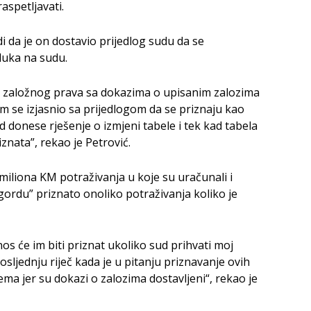
aspetljavati.
 da je on dostavio prijedlog sudu da se
luka na sudu.
is založnog prava sa dokazima o upisanim zalozima
sam se izjasnio sa prijedlogom da se priznaju kao
ud donese rješenje o izmjeni tabele i tek kad tabela
znata”, rekao je Petrović.
 miliona KM potraživanja u koje su uračunali i
gordu” priznato onoliko potraživanja koliko je
nos će im biti priznat ukoliko sud prihvati moj
 posljednju riječ kada je u pitanju priznavanje ovih
lema jer su dokazi o zalozima dostavljeni“, rekao je