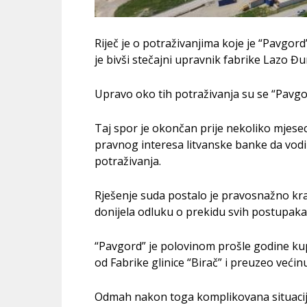
Riječ je o potraživanjima koje je “Pavgor
je bivši stečajni upravnik fabrike Lazo Đu
Upravo oko tih potraživanja su se “Pavgo
Taj spor je okončan prije nekoliko mjese
pravnog interesa litvanske banke da vodi 
potraživanja.
Rješenje suda postalo je pravosnažno kra
donijela odluku o prekidu svih postupaka
“Pavgord” je polovinom prošle godine kupi
od Fabrike glinice “Birač” i preuzeo većin
Odmah nakon toga komplikovana situacija