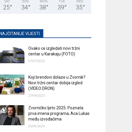
SAT
SUN
MON
TUE
WED
25
°
34
°
38
°
39
°
35
°
NAJČITANIJE VIJESTI
Ovako ce izgledati novi tržni
centar u Karakaju (FOTO)
07/07/2023
Koji brendovi dolaze u Zvornik?
Novi tržni centar dobija izgled
(VIDEO DRON)
27/04/2023
Zvorničko ljeto 2025: Poznata
prva imena programa; Aca Lukas
među izvođačima
05/06/2025