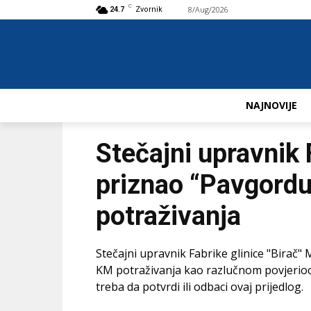
C
8/Aug/2026
Buy now!
24.7
Zvornik
NAJNOVIJE
Stečajni upravnik 
priznao “Pavgordu
potraživanja
Stečajni upravnik Fabrike glinice "Birač"
KM potraživanja kao razlučnom povjeriocu 
treba da potvrdi ili odbaci ovaj prijedlog.