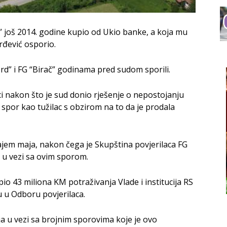
d” još 2014. godine kupio od Ukio banke, a koja mu
rđević osporio.
rd” i FG “Birač” godinama pred sudom sporili.
ci nakon što je sud donio rješenje o nepostojanju
spor kao tužilac s obzirom na to da je prodala
jem maja, nakon čega je Skupština povjerilaca FG
 u vezi sa ovim sporom.
o 43 miliona KM potraživanja Vlade i institucija RS
u u Odboru povjerilaca.
 u vezi sa brojnim sporovima koje je ovo