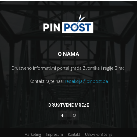
O NAMA
Društveno informativni portal grada Zvornika i regije Birač.
Kontaktirajte nas:
redakcija@pinpost.ba
DRUŠTVENE MREŽE
Marketing
Impresum
Kontakt
Uslovi korišćenja