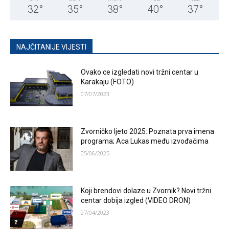
32
°
35
°
38
°
40
°
37
°
NAJČITANIJE VIJESTI
Ovako ce izgledati novi tržni centar u
Karakaju (FOTO)
07/07/2023
Zvorničko ljeto 2025: Poznata prva imena
programa; Aca Lukas među izvođačima
05/06/2025
Koji brendovi dolaze u Zvornik? Novi tržni
centar dobija izgled (VIDEO DRON)
27/04/2023