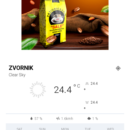
ZVORNIK
Clear Sky
24.4
°
C
24.4
°
24.4
°
57 %
1.6kmh
1 %
SAT
SUN
MON
TUE
WED