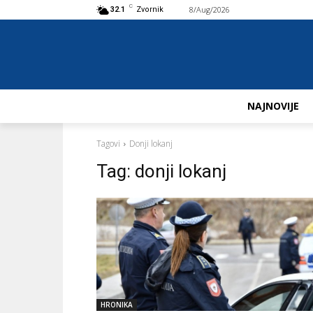
C
8/Aug/2026
Buy now!
32.1
Zvornik
NAJNOVIJE
Tagovi
Donji lokanj
Tag:
donji lokanj
HRONIKA