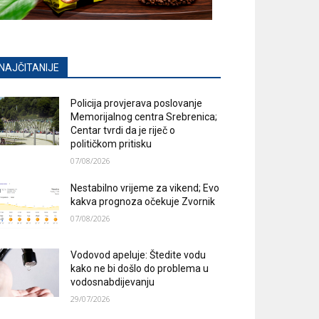
NAJČITANIJE
Policija provjerava poslovanje
Memorijalnog centra Srebrenica;
Centar tvrdi da je riječ o
političkom pritisku
07/08/2026
Nestabilno vrijeme za vikend; Evo
kakva prognoza očekuje Zvornik
07/08/2026
Vodovod apeluje: Štedite vodu
kako ne bi došlo do problema u
vodosnabdijevanju
29/07/2026