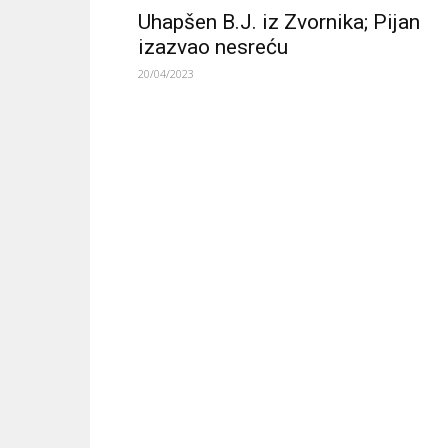
Uhapšen B.J. iz Zvornika; Pijan
izazvao nesreću
20/04/2023