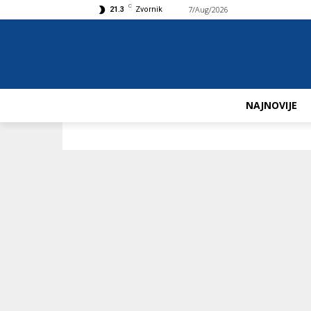
C
7/Aug/2026
Buy now!
21.3
Zvornik
NAJNOVIJE