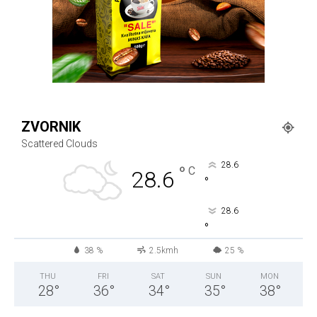
ZVORNIK
Scattered Clouds
28.6
°
C
28.6
°
28.6
°
38 %
2.5kmh
25 %
THU
FRI
SAT
SUN
MON
28
°
36
°
34
°
35
°
38
°