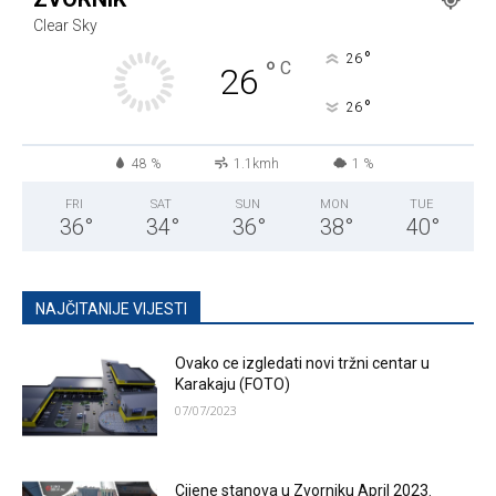
Clear Sky
°
26
°
C
26
°
26
48 %
1.1kmh
1 %
FRI
SAT
SUN
MON
TUE
36
°
34
°
36
°
38
°
40
°
NAJČITANIJE VIJESTI
Ovako ce izgledati novi tržni centar u
Karakaju (FOTO)
07/07/2023
Cijene stanova u Zvorniku April 2023.