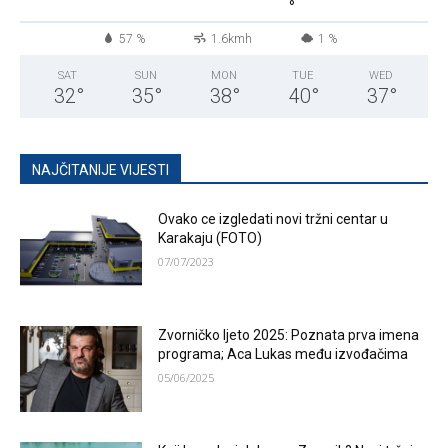
°
57 %
1.6kmh
1 %
SAT
SUN
MON
TUE
WED
32
°
35
°
38
°
40
°
37
°
NAJČITANIJE VIJESTI
Ovako ce izgledati novi tržni centar u
Karakaju (FOTO)
07/07/2023
Zvorničko ljeto 2025: Poznata prva imena
programa; Aca Lukas među izvođačima
05/06/2025