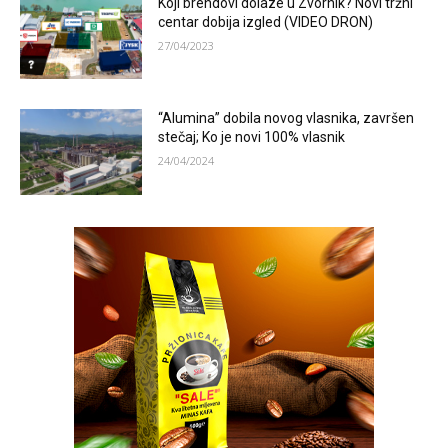
Koji brendovi dolaze u Zvornik? Novi tržni
centar dobija izgled (VIDEO DRON)
27/04/2023
“Alumina” dobila novog vlasnika, završen
stečaj; Ko je novi 100% vlasnik
24/04/2024