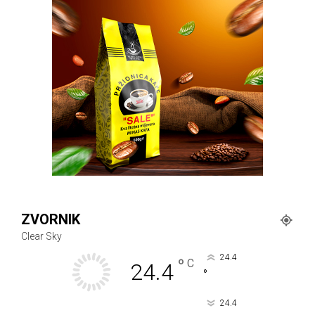
ZVORNIK
Clear Sky
24.4
°
C
24.4
°
24.4