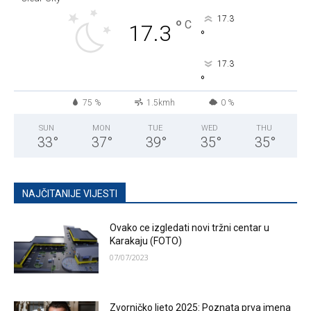
17.3
°
C
17.3
°
17.3
°
75 %
1.5kmh
0 %
SUN
MON
TUE
WED
THU
33
°
37
°
39
°
35
°
35
°
NAJČITANIJE VIJESTI
Ovako ce izgledati novi tržni centar u
Karakaju (FOTO)
07/07/2023
Zvorničko ljeto 2025: Poznata prva imena