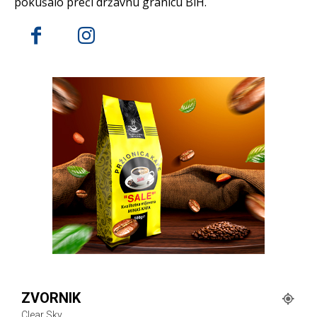
pokušalo preći državnu granicu BiH.
ZVORNIK
Clear Sky