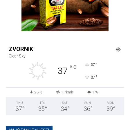
ZVORNIK
Clear Sky
°
37
°
C
37
°
37
23 %
1.7kmh
1 %
THU
FRI
SAT
SUN
MON
37
°
35
°
34
°
36
°
39
°