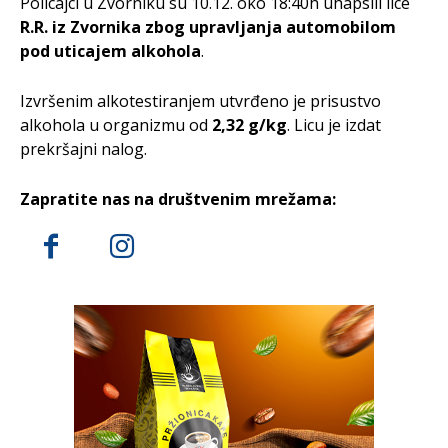
Policajci u Zvorniku su 10.12. oko 18:40h uhapsili lice
R.R. iz Zvornika
zbog upravljanja automobilom
pod uticajem alkohola
.
Izvršenim alkotestiranjem utvrđeno je prisustvo
alkohola u organizmu od
2,32 g/kg
. Licu je izdat
prekršajni nalog.
Zapratite nas na društvenim mrežama: