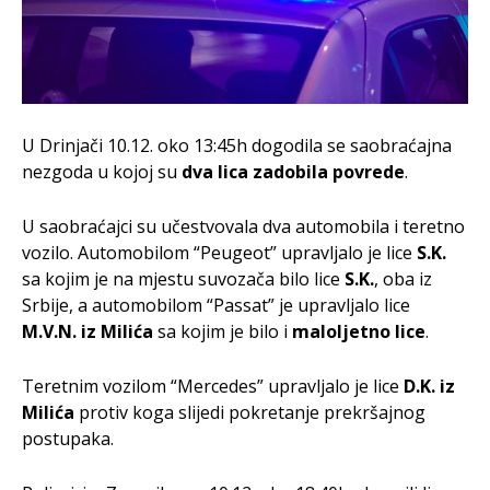
U Drinjači 10.12. oko 13:45h dogodila se saobraćajna
nezgoda u kojoj su
dva lica zadobila povrede
.
U saobraćajci su učestvovala dva automobila i teretno
vozilo. Automobilom “Peugeot” upravljalo je lice
S.K.
sa kojim je na mjestu suvozača bilo lice
S.K.
, oba iz
Srbije, a automobilom “Passat” je upravljalo lice
M.V.N. iz Milića
sa kojim je bilo i
maloljetno lice
.
Teretnim vozilom “Mercedes” upravljalo je lice
D.K. iz
Milića
protiv koga slijedi pokretanje prekršajnog
postupaka.