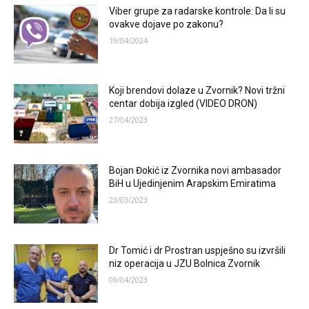
Viber grupe za radarske kontrole: Da li su
ovakve dojave po zakonu?
19/04/2024
Koji brendovi dolaze u Zvornik? Novi tržni
centar dobija izgled (VIDEO DRON)
27/04/2023
Bojan Đokić iz Zvornika novi ambasador
BiH u Ujedinjenim Arapskim Emiratima
23/03/2023
Dr Tomić i dr Prostran uspješno su izvršili
niz operacija u JZU Bolnica Zvornik
09/04/2023