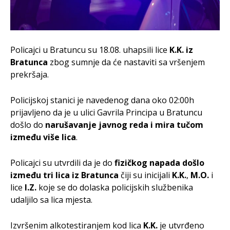
Policajci u Bratuncu su 18.08. uhapsili lice
K.K. iz
Bratunca
zbog sumnje da će nastaviti sa vršenjem
prekršaja.
Policijskoj stanici je navedenog dana oko 02:00h
prijavljeno da je u ulici Gavrila Principa u Bratuncu
došlo do
narušavanje javnog reda i mira tučom
između više lica
.
Policajci su utvrdili da je do
fizičkog napada došlo
između tri lica iz Bratunca
čiji su inicijali
K.K.
,
M.O.
i
lice
I.Z.
koje se do dolaska policijskih službenika
udaljilo sa lica mjesta.
Izvršenim alkotestiranjem kod lica
K.K.
je utvrđeno