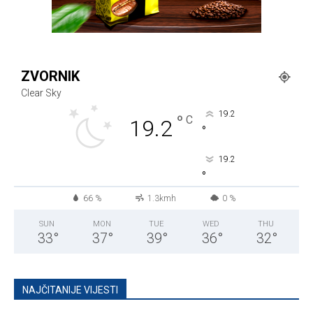
ZVORNIK
Clear Sky
19.2
°
C
19.2
°
19.2
°
66 %
1.3kmh
0 %
SUN
MON
TUE
WED
THU
33
°
37
°
39
°
36
°
32
°
NAJČITANIJE VIJESTI