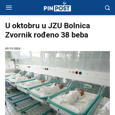
U oktobru u JZU Bolnica
Zvornik rođeno 38 beba
01/11/2024