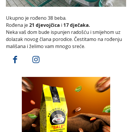
Ukupno je rođeno 38 beba.
Rođena je
21 djevojčica
i
17 dječaka.
Neka vaš dom bude ispunjen radošću i smijehom uz
dolazak novog člana porodice. Čestitamo na rođenju
mališana i želimo vam mnogo sreće.