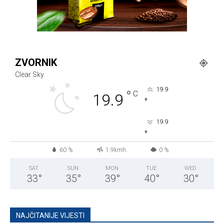
ZVORNIK
Clear Sky
19.9
°
C
19.9
°
19.9
°
60 %
1.9kmh
0 %
SAT
SUN
MON
TUE
WED
33
°
35
°
39
°
40
°
30
°
NAJČITANIJE VIJESTI