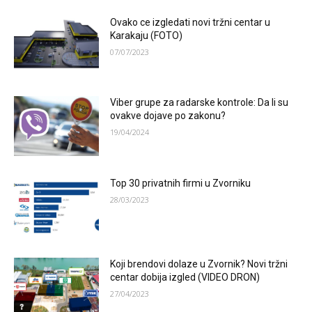
Ovako ce izgledati novi tržni centar u
Karakaju (FOTO)
07/07/2023
Viber grupe za radarske kontrole: Da li su
ovakve dojave po zakonu?
19/04/2024
Top 30 privatnih firmi u Zvorniku
28/03/2023
Koji brendovi dolaze u Zvornik? Novi tržni
centar dobija izgled (VIDEO DRON)
27/04/2023