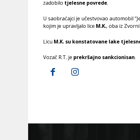
zadobilo
tjelesne povrede
.
U saobraćajci je učestvovao automobil “Jet
kojim je upravljalo lice
M.K.
, oba iz Zvorni
Licu
M.K. su konstatovane lake tjelesn
Vozač R.T. je
prekršajno sankcionisan
.