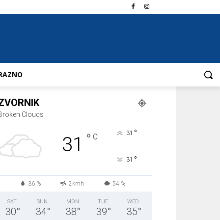
RAZNO
ZVORNIK
Broken Clouds
°
31
°
C
31
°
31
36 %
2kmh
54 %
SAT
SUN
MON
TUE
WED
30
°
34
°
38
°
39
°
35
°