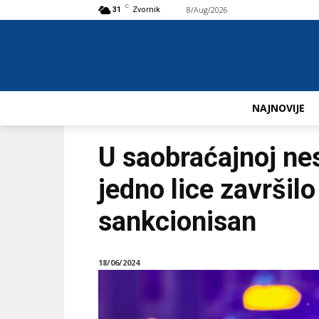
C
8/Aug/2026
Buy now!
31
Zvornik
NAJNOVIJE
U saobraćajnoj ne
jedno lice završilo
sankcionisan
18/06/2024