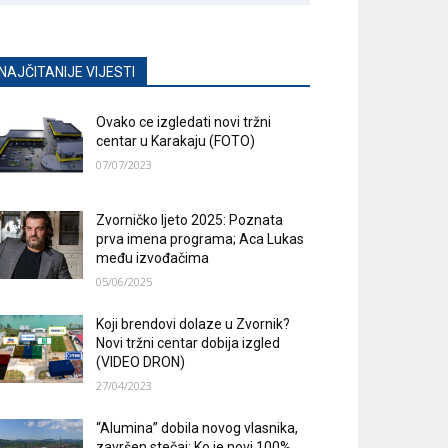
NAJČITANIJE VIJESTI
Ovako ce izgledati novi tržni
centar u Karakaju (FOTO)
07/07/2023
Zvorničko ljeto 2025: Poznata
prva imena programa; Aca Lukas
među izvođačima
05/06/2025
Koji brendovi dolaze u Zvornik?
Novi tržni centar dobija izgled
(VIDEO DRON)
27/04/2023
“Alumina” dobila novog vlasnika,
završen stečaj; Ko je novi 100%