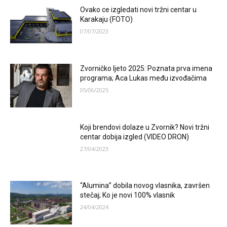
Ovako ce izgledati novi tržni centar u
Karakaju (FOTO)
07/07/2023
Zvorničko ljeto 2025: Poznata prva imena
programa; Aca Lukas među izvođačima
05/06/2025
Koji brendovi dolaze u Zvornik? Novi tržni
centar dobija izgled (VIDEO DRON)
27/04/2023
“Alumina” dobila novog vlasnika, završen
stečaj; Ko je novi 100% vlasnik
24/04/2024