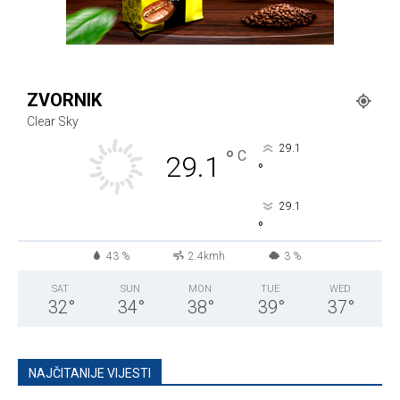
ZVORNIK
Clear Sky
29.1
°
C
29.1
°
29.1
°
43 %
2.4kmh
3 %
SAT
SUN
MON
TUE
WED
32
°
34
°
38
°
39
°
37
°
NAJČITANIJE VIJESTI