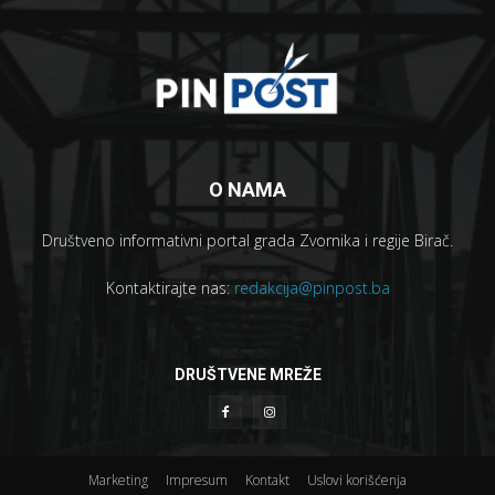
O NAMA
Društveno informativni portal grada Zvornika i regije Birač.
Kontaktirajte nas:
redakcija@pinpost.ba
DRUŠTVENE MREŽE
Marketing
Impresum
Kontakt
Uslovi korišćenja