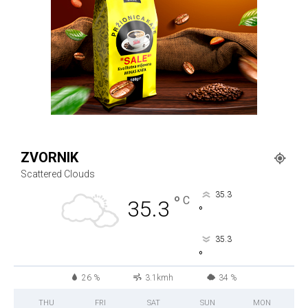
ZVORNIK
Scattered Clouds
35.3
°
C
35.3
°
35.3
°
26 %
3.1kmh
34 %
THU
FRI
SAT
SUN
MON