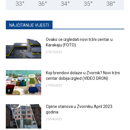
33
°
36
°
34
°
35
°
38
°
NAJČITANIJE VIJESTI
Ovako ce izgledati novi tržni centar u
Karakaju (FOTO)
07/07/2023
Koji brendovi dolaze u Zvornik? Novi tržni
centar dobija izgled (VIDEO DRON)
27/04/2023
Cijene stanova u Zvorniku April 2023.
godina
25/04/2023