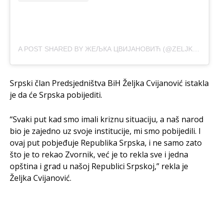
A POST SHARED BY ЖЕЉКА ЦВИЈАНОВИЋ (@ZELJKA.CVIJANOVIC)
Srpski član Predsjedništva BiH Željka Cvijanović istakla
je da će Srpska pobijediti.
“Svaki put kad smo imali kriznu situaciju, a naš narod
bio je zajedno uz svoje institucije, mi smo pobijedili. I
ovaj put pobjeđuje Republika Srpska, i ne samo zato
što je to rekao Zvornik, već je to rekla sve i jedna
opština i grad u našoj Republici Srpskoj,” rekla je
Željka Cvijanović.