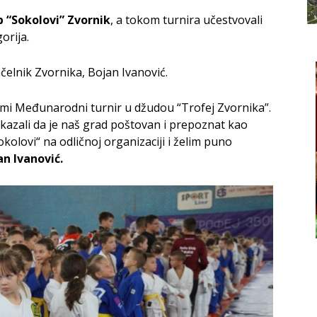
 “Sokolovi” Zvornik
, a tokom turnira učestvovali
orija.
čelnik Zvornika, Bojan Ivanović.
sedmi Međunarodni turnir u džudou “Trofej Zvornika”.
okazali da je naš grad poštovan i prepoznat kao
olovi“ na odličnoj organizaciji i želim puno
an Ivanović.