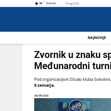
C
7/Aug/2026
Buy now!
26
Zvornik
NAJNOVIJE
Zvornik u znaku s
Međunarodni turni
Pod organizacijom Džudo kluba Sokolovi, 
6 zemalja.
06/09/2025