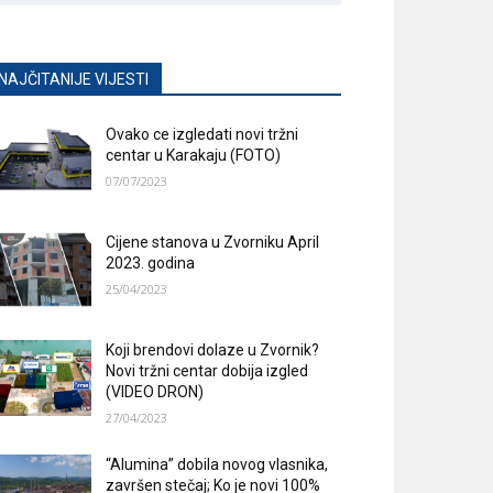
NAJČITANIJE VIJESTI
Ovako ce izgledati novi tržni
centar u Karakaju (FOTO)
07/07/2023
Cijene stanova u Zvorniku April
2023. godina
25/04/2023
Koji brendovi dolaze u Zvornik?
Novi tržni centar dobija izgled
(VIDEO DRON)
27/04/2023
“Alumina” dobila novog vlasnika,
završen stečaj; Ko je novi 100%