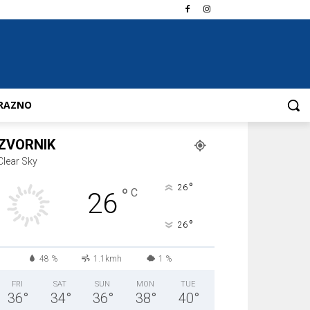
RAZNO
ZVORNIK
Clear Sky
°
26
°
C
26
°
26
48 %
1.1kmh
1 %
FRI
SAT
SUN
MON
TUE
36
°
34
°
36
°
38
°
40
°