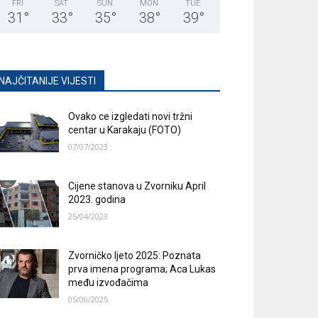
FRI
SAT
SUN
MON
TUE
31
°
33
°
35
°
38
°
39
°
NAJČITANIJE VIJESTI
Ovako ce izgledati novi tržni
centar u Karakaju (FOTO)
07/07/2023
Cijene stanova u Zvorniku April
2023. godina
25/04/2023
Zvorničko ljeto 2025: Poznata
prva imena programa; Aca Lukas
među izvođačima
05/06/2025