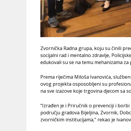
Zvornička Radna grupa, koju su činili pred
socijalni rad i mentalno zdravlje, Polici
edukovali su se na temu mehanizama za pr
Prema riječima Miloša Ivanovića, služben
ovog projekta osposobljeni su profesiona
na sve izazove koje trgovina djecom sa s
“Izrađen je i Priručnik o prevenciji i borb
području gradova Bijeljina, Zvornik, Doboj i
zvorničkim institucijama,” rekao je Ivanov