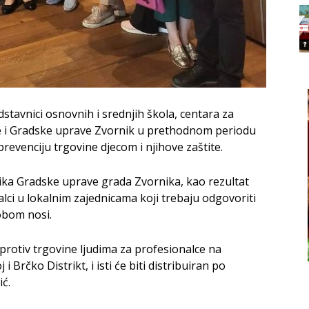
stavnici osnovnih i srednjih škola, centara za
jske i Gradske uprave Zvornik u prethodnom periodu
evenciju trgovine djecom i njihove zaštite.
ika Gradske uprave grada Zvornika, kao rezultat
lci u lokalnim zajednicama koji trebaju odgovoriti
obom nosi.
i protiv trgovine ljudima za profesionalce na
 Brčko Distrikt, i isti će biti distribuiran po
ić.