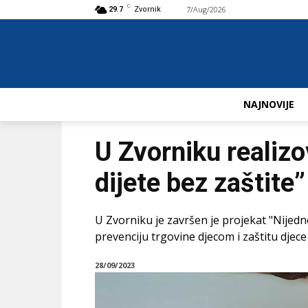
C
7/Aug/2026
Buy now!
29.7
Zvornik
NAJNOVIJE
U Zvorniku realizo
dijete bez zaštite”
U Zvorniku je završen je projekat "Nijed
prevenciju trgovine djecom i zaštitu djece
28/09/2023