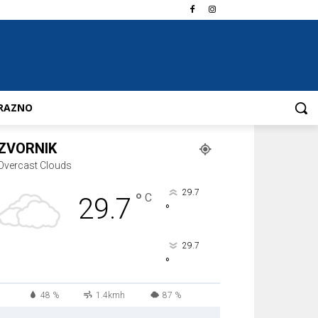
RAZNO
ZVORNIK
Overcast Clouds
29.7
°
C
29.7
°
29.7
°
48 %
1.4kmh
87 %