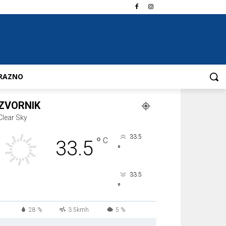
RAZNO
ZVORNIK
Clear Sky
33.5
°
C
33.5
°
33.5
°
28 %
3.5kmh
5 %