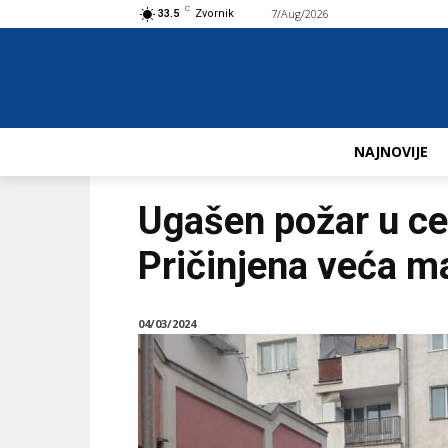
C
7/Aug/2026
Buy now!
33.5
Zvornik
NAJNOVIJE
Ugašen požar u ce
Pričinjena veća ma
04/03/2024