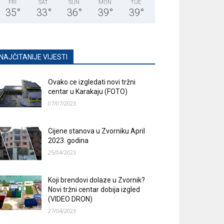
FRI
SAT
SUN
MON
TUE
35
°
33
°
36
°
39
°
39
°
NAJČITANIJE VIJESTI
Ovako ce izgledati novi tržni
centar u Karakaju (FOTO)
07/07/2023
Cijene stanova u Zvorniku April
2023. godina
25/04/2023
Koji brendovi dolaze u Zvornik?
Novi tržni centar dobija izgled
(VIDEO DRON)
27/04/2023