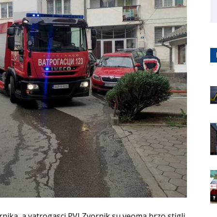
rnika, a vatrogasci PVJ Zvornik su veoma brzo stigli