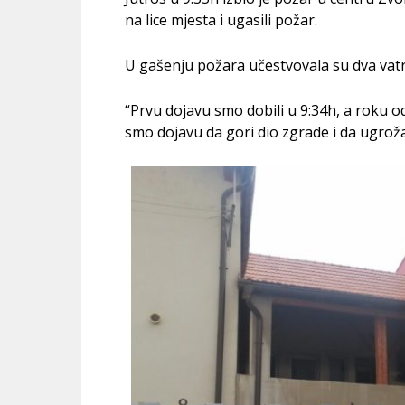
na lice mjesta i ugasili požar.
U gašenju požara učestvovala su dva vatrog
“Prvu dojavu smo dobili u 9:34h, a roku od
smo dojavu da gori dio zgrade i da ugrož