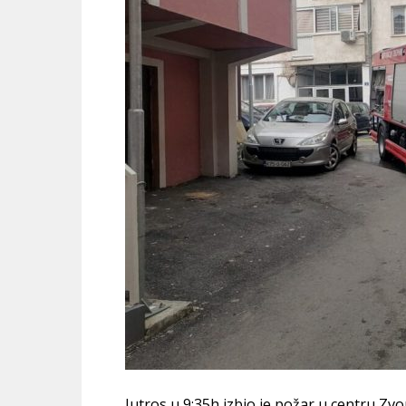
Jutros u 9:35h izbio je požar u centru Zvo