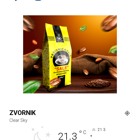
ZVORNIK
Clear Sky
21.3
°
C
21.3
°