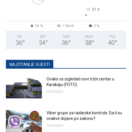
21.3
°
59 %
1.9kmh
0 %
FRI
SAT
SUN
MON
TUE
36
°
34
°
36
°
38
°
40
°
NAJČITANIJE VIJESTI
Ovako ce izgledati novi tržni centar u
Karakaju (FOTO)
07/07/2023
Viber grupe za radarske kontrole: Da li su
ovakve dojave po zakonu?
19/04/2024