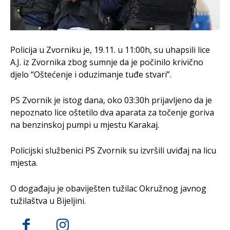
Policija u Zvorniku je, 19.11. u 11:00h, su uhapsili lice
A.J. iz Zvornika zbog sumnje da je počinilo krivično
djelo “Oštećenje i oduzimanje tuđe stvari”.
PS Zvornik je istog dana, oko 03:30h prijavljeno da je
nepoznato lice oštetilo dva aparata za točenje goriva
na benzinskoj pumpi u mjestu Karakaj.
Policijski službenici PS Zvornik su izvršili uviđaj na licu
mjesta.
O događaju je obaviješten tužilac Okružnog javnog
tužilaštva u Bijeljini.