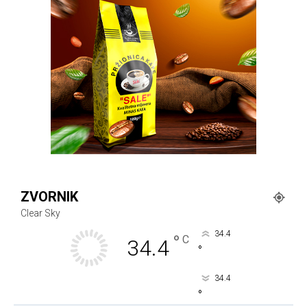
ZVORNIK
Clear Sky
34.4
°
C
34.4
°
34.4
°