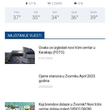
27 %
2.2kmh
0 %
THU
FRI
SAT
SUN
MON
37
°
35
°
34
°
36
°
39
°
NAJČITANIJE VIJESTI
Ovako ce izgledati novi tržni centar u
Karakaju (FOTO)
07/07/2023
Cijene stanova u Zvorniku April 2023.
godina
25/04/2023
Koji brendovi dolaze u Zvornik? Novi tržni
centar dobija izgled (VIDEO DRON)