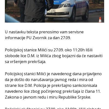
U nastavku teksta prenosimo vam servisne
informacije PU Zvornik za dan 27.09.
Policijskoj stanice Milići su 27.09. oko 11:20h lišili
slobode lice D.M. iz Milića zbog bojazni da će nastaviti
sa vršenjem prekršaja.
Policijskoj stanici Milići je navedenog dana prijavljeno
da je došlo do narušavanja javnog reda i mira od
strane lice D.M. Policija je prekršajno sankcionisala
navedeno lice zbog počinjenog prekršaja iz člana 11.
Zakona o javnom redu i miru Republike Srpske.