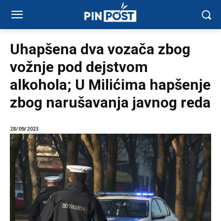
Uhapšena dva vozača zbog
vožnje pod dejstvom
alkohola; U Milićima hapšenje
zbog narušavanja javnog reda
28/09/2023