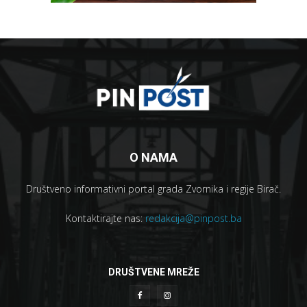
O NAMA
Društveno informativni portal grada Zvornika i regije Birač.
Kontaktirajte nas:
redakcija@pinpost.ba
DRUŠTVENE MREŽE