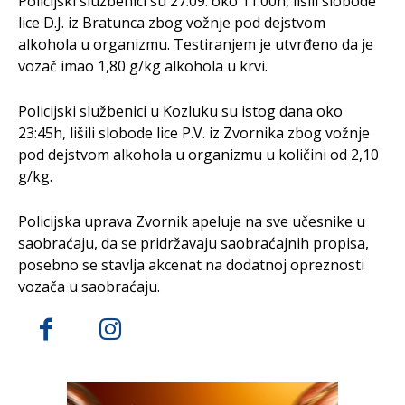
Policijski službenici su 27.09. oko 11:00h, lišili slobode
lice D.J. iz Bratunca zbog vožnje pod dejstvom
alkohola u organizmu. Testiranjem je utvrđeno da je
vozač imao 1,80 g/kg alkohola u krvi.
Policijski službenici u Kozluku su istog dana oko
23:45h, lišili slobode lice P.V. iz Zvornika zbog vožnje
pod dejstvom alkohola u organizmu u količini od 2,10
g/kg.
Policijska uprava Zvornik apeluje na sve učesnike u
saobraćaju, da se pridržavaju saobraćajnih propisa,
posebno se stavlja akcenat na dodatnoj opreznosti
vozača u saobraćaju.