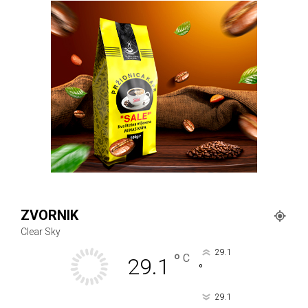
ZVORNIK
Clear Sky
29.1
°
C
29.1
°
29.1