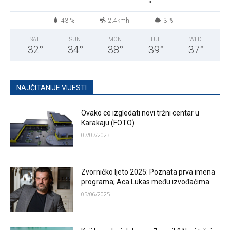
°
43 %
2.4kmh
3 %
SAT
SUN
MON
TUE
WED
32
°
34
°
38
°
39
°
37
°
NAJČITANIJE VIJESTI
Ovako ce izgledati novi tržni centar u
Karakaju (FOTO)
07/07/2023
Zvorničko ljeto 2025: Poznata prva imena
programa; Aca Lukas među izvođačima
05/06/2025