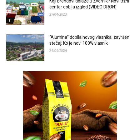
Koji brendovi dolaze u Zvornik? Novi tržni
centar dobija izgled (VIDEO DRON)
27/04/2023
“Alumina” dobila novog vlasnika, završen
stečaj; Ko je novi 100% vlasnik
24/04/2024