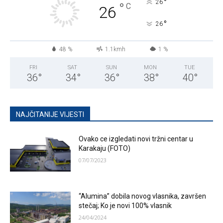
°
26
°
C
26
°
26
48 %
1.1kmh
1 %
FRI
SAT
SUN
MON
TUE
36
°
34
°
36
°
38
°
40
°
NAJČITANIJE VIJESTI
Ovako ce izgledati novi tržni centar u
Karakaju (FOTO)
07/07/2023
“Alumina” dobila novog vlasnika, završen
stečaj; Ko je novi 100% vlasnik
24/04/2024