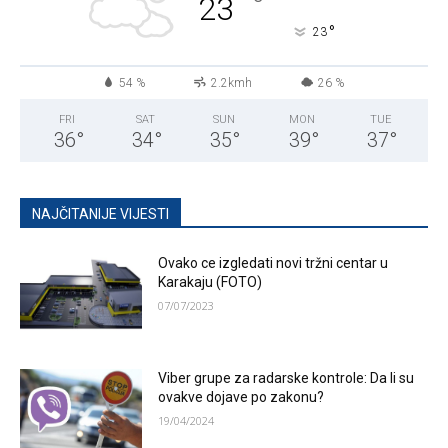
°
23
°
23
54 %
2.2kmh
26 %
FRI
SAT
SUN
MON
TUE
36
°
34
°
35
°
39
°
37
°
NAJČITANIJE VIJESTI
Ovako ce izgledati novi tržni centar u
Karakaju (FOTO)
07/07/2023
Viber grupe za radarske kontrole: Da li su
ovakve dojave po zakonu?
19/04/2024