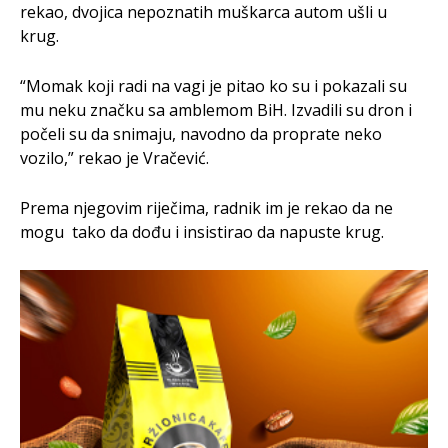
rekao, dvojica nepoznatih muškarca autom ušli u
krug.
“Momak koji radi na vagi je pitao ko su i pokazali su
mu neku značku sa amblemom BiH. Izvadili su dron i
počeli su da snimaju, navodno da proprate neko
vozilo,” rekao je Vračević.
Prema njegovim riječima, radnik im je rekao da ne
mogu tako da dođu i insistirao da napuste krug.