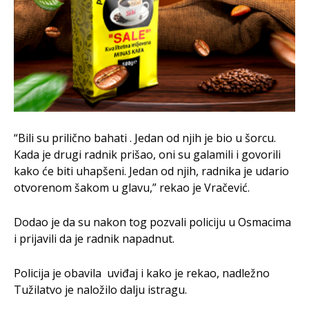
“Bili su prilično bahati . Jedan od njih je bio u šorcu.
Kada je drugi radnik prišao, oni su galamili i govorili
kako će biti uhapšeni. Jedan od njih, radnika je udario
otvorenom šakom u glavu,” rekao je Vračević.
Dodao je da su nakon tog pozvali policiju u Osmacima
i prijavili da je radnik napadnut.
Policija je obavila uviđaj i kako je rekao, nadležno
Tužilatvo je naložilo dalju istragu.