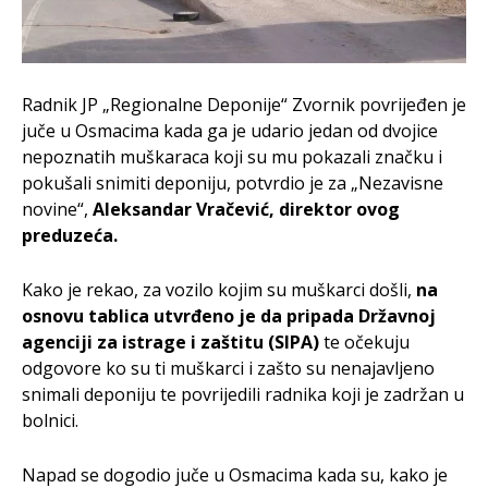
Radnik JP „Regionalne Deponije“ Zvornik povrijeđen je
juče u Osmacima kada ga je udario jedan od dvojice
nepoznatih muškaraca koji su mu pokazali značku i
pokušali snimiti deponiju, potvrdio je za „Nezavisne
novine“,
Aleksandar Vračević, direktor ovog
preduzeća.
Kako je rekao, za vozilo kojim su muškarci došli,
na
osnovu tablica utvrđeno je da pripada Državnoj
agenciji za istrage i zaštitu (SIPA)
te očekuju
odgovore ko su ti muškarci i zašto su nenajavljeno
snimali deponiju te povrijedili radnika koji je zadržan u
bolnici.
Napad se dogodio juče u Osmacima kada su, kako je