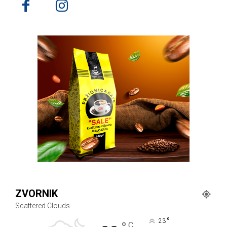
ZVORNIK
Scattered Clouds
°
23
C