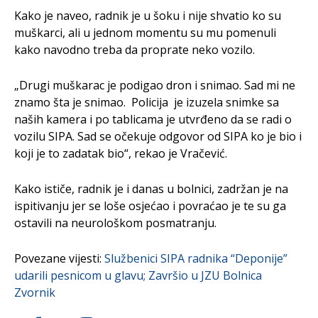
Kako je naveo, radnik je u šoku i nije shvatio ko su
muškarci, ali u jednom momentu su mu pomenuli
kako navodno treba da proprate neko vozilo.
„Drugi muškarac je podigao dron i snimao. Sad mi ne
znamo šta je snimao. Policija je izuzela snimke sa
naših kamera i po tablicama je utvrđeno da se radi o
vozilu SIPA. Sad se očekuje odgovor od SIPA ko je bio i
koji je to zadatak bio“, rekao je Vračević.
Kako ističe, radnik je i danas u bolnici, zadržan je na
ispitivanju jer se loše osjećao i povraćao je te su ga
ostavili na neurološkom posmatranju.
Povezane vijesti:
Službenici SIPA radnika “Deponije”
udarili pesnicom u glavu; Završio u JZU Bolnica
Zvornik