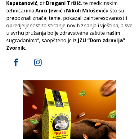
Kapetanović
, dr
Dragani Trišić
, te medicinskim
tehničarima
Anici Jevrić
i
Nikoli Miloševiću
što su
prepoznali značaj teme, pokazali zainteresovanost i
opredjeljenost za sticanje novih znanja i vještina, a sve
u svrhu pružanja bolje zdravstvene zaštite našim
sugrađanima”, saopšteno je iz
JZU “Dom zdravlja”
Zvornik
.