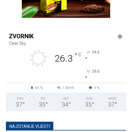
ZVORNIK
Clear Sky
26.3
°
C
26.3
°
26.3
°
45 %
1.4kmh
0 %
THU
FRI
SAT
SUN
MON
37
°
35
°
34
°
35
°
37
°
NAJČITANIJE VIJESTI