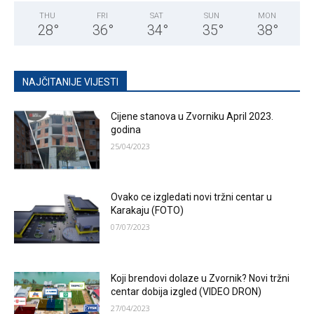
THU
FRI
SAT
SUN
MON
28
°
36
°
34
°
35
°
38
°
NAJČITANIJE VIJESTI
Cijene stanova u Zvorniku April 2023.
godina
25/04/2023
Ovako ce izgledati novi tržni centar u
Karakaju (FOTO)
07/07/2023
Koji brendovi dolaze u Zvornik? Novi tržni
centar dobija izgled (VIDEO DRON)
27/04/2023