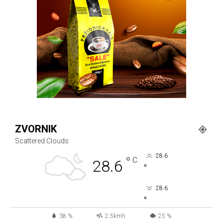
ZVORNIK
Scattered Clouds
28.6
°
C
28.6
°
28.6
°
38 %
2.5kmh
25 %