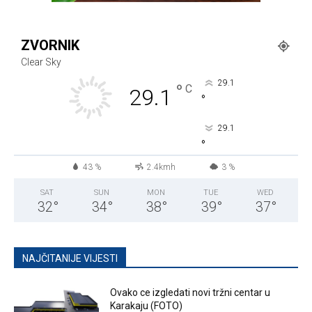
ZVORNIK
Clear Sky
29.1
°
C
29.1
°
29.1
°
43 %
2.4kmh
3 %
SAT
SUN
MON
TUE
WED
32
°
34
°
38
°
39
°
37
°
NAJČITANIJE VIJESTI
Ovako ce izgledati novi tržni centar u
Karakaju (FOTO)