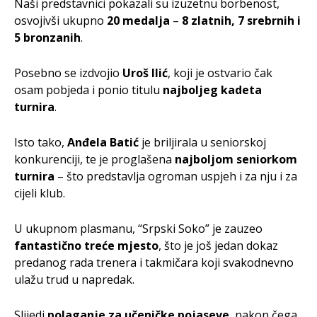
Naši predstavnici pokazali su izuzetnu borbenost,
osvojivši ukupno
20 medalja
–
8 zlatnih, 7 srebrnih i
5 bronzanih
.
Posebno se izdvojio
Uroš Ilić
, koji je ostvario čak
osam pobjeda i ponio titulu
najboljeg kadeta
turnira
.
Isto tako,
Anđela Batić
je briljirala u seniorskoj
konkurenciji, te je proglašena
najboljom seniorkom
turnira
– što predstavlja ogroman uspjeh i za nju i za
cijeli klub.
U ukupnom plasmanu, “Srpski Soko” je zauzeo
fantastično treće mjesto
, što je još jedan dokaz
predanog rada trenera i takmičara koji svakodnevno
ulažu trud u napredak.
Slijedi
polaganje za učeničke pojaseve
, nakon čega