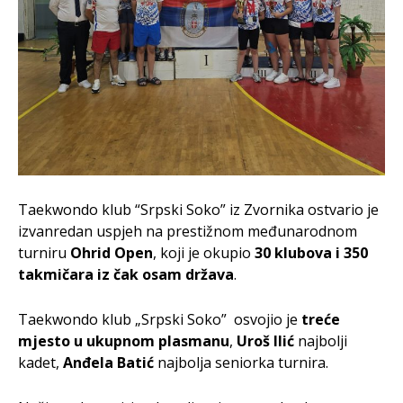
Taekwondo klub “Srpski Soko” iz Zvornika ostvario je
izvanredan uspjeh na prestižnom međunarodnom
turniru
Ohrid Open
, koji je okupio
30 klubova i 350
takmičara iz čak osam država
.
Taekwondo klub „Srpski Soko” osvojio je
treće
mjesto u ukupnom plasmanu
,
Uroš Ilić
najbolji
kadet,
Anđela Batić
najbolja seniorka turnira.