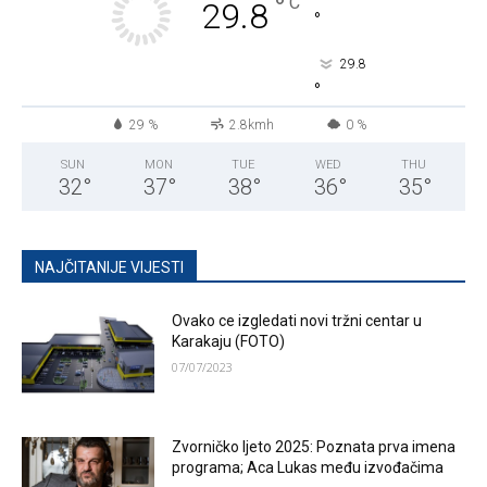
°
C
29.8
°
29.8
°
29 %
2.8kmh
0 %
SUN
MON
TUE
WED
THU
32
°
37
°
38
°
36
°
35
°
NAJČITANIJE VIJESTI
Ovako ce izgledati novi tržni centar u
Karakaju (FOTO)
07/07/2023
Zvorničko ljeto 2025: Poznata prva imena
programa; Aca Lukas među izvođačima