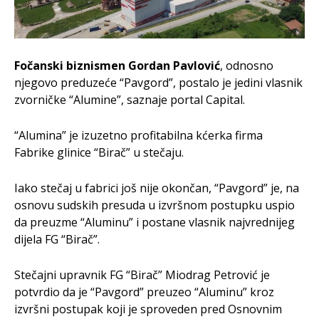
Fočanski biznismen Gordan Pavlović
, odnosno
njegovo preduzeće “Pavgord”, postalo je jedini vlasnik
zvorničke “Alumine”, saznaje portal Capital.
“Alumina” je izuzetno profitabilna kćerka firma
Fabrike glinice “Birač” u stečaju.
Iako stečaj u fabrici još nije okončan, “Pavgord” je, na
osnovu sudskih presuda u izvršnom postupku uspio
da preuzme “Aluminu” i postane vlasnik najvrednijeg
dijela FG “Birač”.
Stečajni upravnik FG “Birač” Miodrag Petrović je
potvrdio da je “Pavgord” preuzeo “Aluminu” kroz
izvršni postupak koji je sproveden pred Osnovnim