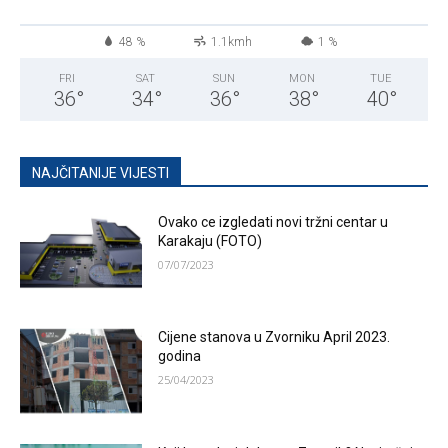
48 %
1.1kmh
1 %
FRI
SAT
SUN
MON
TUE
36
°
34
°
36
°
38
°
40
°
NAJČITANIJE VIJESTI
Ovako ce izgledati novi tržni centar u
Karakaju (FOTO)
07/07/2023
Cijene stanova u Zvorniku April 2023.
godina
25/04/2023