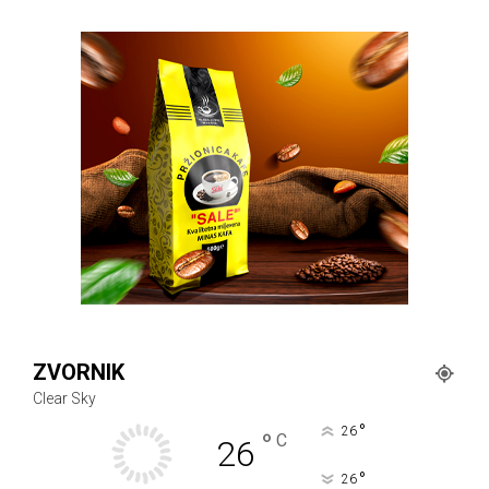
ZVORNIK
Clear Sky
°
26
°
C
26
°
26