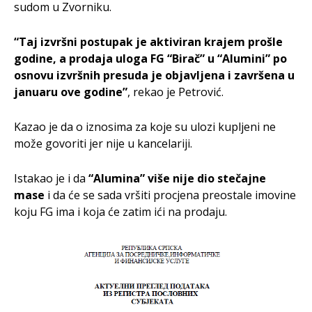
sudom u Zvorniku.
“Taj izvršni postupak je aktiviran krajem prošle
godine, a prodaja uloga FG “Birač” u “Alumini” po
osnovu izvršnih presuda je objavljena i završena u
januaru ove godine”
, rekao je Petrović.
Kazao je da o iznosima za koje su ulozi kupljeni ne
može govoriti jer nije u kancelariji.
Istakao je i da
“Alumina” više nije dio stečajne
mase
i da će se sada vršiti procjena preostale imovine
koju FG ima i koja će zatim ići na prodaju.