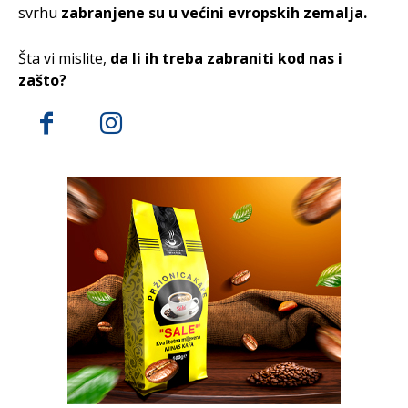
svrhu
zabranjene su u većini evropskih zemalja.
Šta vi mislite,
d
a li ih treba zabraniti kod nas i
zašto?