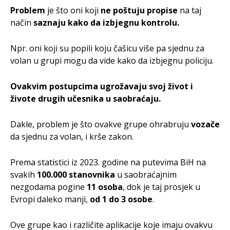
Problem
je što oni koji
ne poštuju propise
na taj
način
saznaju kako da izbjegnu kontrolu.
Npr. oni koji su popili koju čašicu više pa sjednu za
volan u grupi mogu da vide kako da izbjegnu policiju.
O
vakvim postupcima ugrožavaju svoj život i
živote drugih učesnika u saobraćaju.
Dakle, problem je što ovakve grupe ohrabruju
vozače
da sjednu za volan, i krše zakon.
Prema statistici iz 2023. godine na putevima BiH na
svakih
100.000 stanovnika
u saobraćajnim
nezgodama pogine
11 osoba
, dok je taj prosjek u
Evropi daleko manji,
od
1 do 3 osobe
.
Ove grupe kao i različite aplikacije koje imaju ovakvu