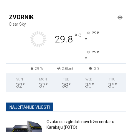
ZVORNIK
Clear Sky
29.8
°
C
29.8
°
29.8
°
29 %
2.8kmh
0 %
SUN
MON
TUE
WED
THU
32
°
37
°
38
°
36
°
35
°
NAJČITANIJE VIJESTI
Ovako ce izgledati novi tržni centar u
Karakaju (FOTO)