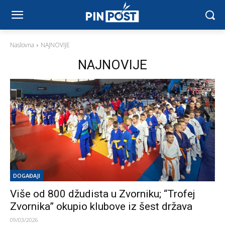
Naslovna
NAJNOVIJE
NAJNOVIJE
DOGAĐAJI
Više od 800 džudista u Zvorniku; “Trofej
Zvornika” okupio klubove iz šest država
09/03/2026