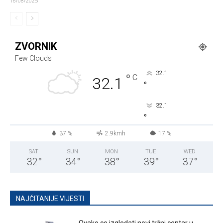
16/08/2025
ZVORNIK
Few Clouds
32.1
°
C
32.1
°
32.1
°
37 %
2.9kmh
17 %
SAT
SUN
MON
TUE
WED
32
°
34
°
38
°
39
°
37
°
NAJČITANIJE VIJESTI