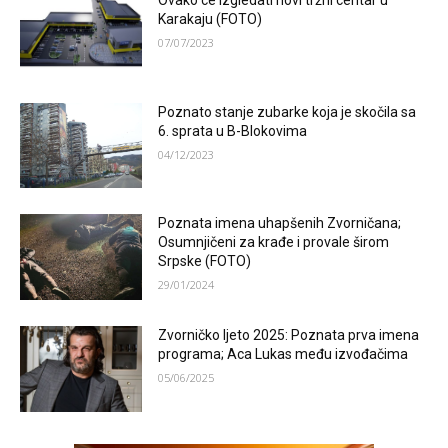
Ovako ce izgledati novi tržni centar u
Karakaju (FOTO)
07/07/2023
Poznato stanje zubarke koja je skočila sa
6. sprata u B-Blokovima
04/12/2023
Poznata imena uhapšenih Zvorničana;
Osumnjičeni za krađe i provale širom
Srpske (FOTO)
29/01/2024
Zvorničko ljeto 2025: Poznata prva imena
programa; Aca Lukas među izvođačima
05/06/2025