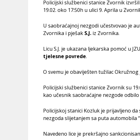
Policijski službenici stanice Zvornik izvr
19.02. oko 17:50h u ulici 9. Aprila u Zvorni
U saobraćajnoj nezgodi učestvovao je aut
Zvornika i pješak
S.J.
iz Zvornika.
Licu S.J. je ukazana ljekarska pomoć u J
tjelesne povrede
.
O svemu je obaviješten tužilac Okružnog ja
Policijski službenici stanice Zvornik su 19
kao učesnik saobraćajne nezgode odbilo 
Policijskoj stanici Kozluk je prijavljeno 
nezgoda slijetanjem sa puta automobila “Go
Navedeno lice je prekršajno sankcionisan