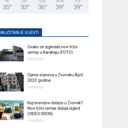
FRI
SAT
SUN
MON
TUE
35
°
33
°
36
°
39
°
39
°
NAJČITANIJE VIJESTI
Ovako ce izgledati novi tržni
centar u Karakaju (FOTO)
07/07/2023
Cijene stanova u Zvorniku April
2023. godina
25/04/2023
Koji brendovi dolaze u Zvornik?
Novi tržni centar dobija izgled
(VIDEO DRON)
27/04/2023