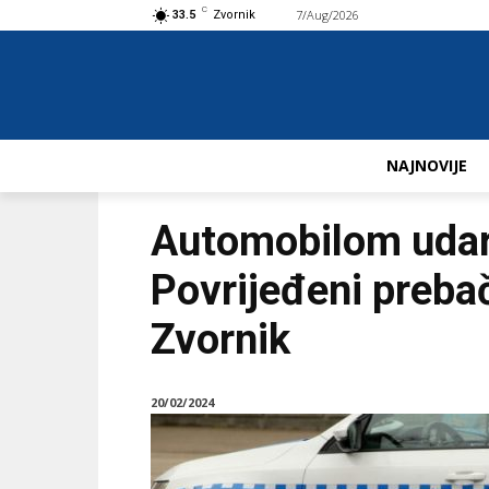
C
7/Aug/2026
Buy now!
33.5
Zvornik
NAJNOVIJE
Automobilom udar
Povrijeđeni preba
Zvornik
20/02/2024