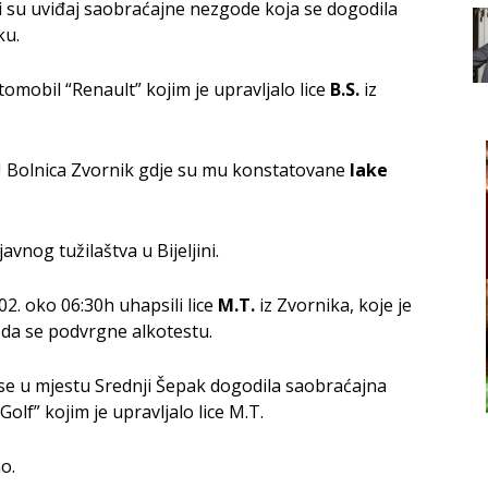
šili su uviđaj saobraćajne nezgode koja se dogodila
ku.
omobil “Renault” kojim je upravljalo lice
B.S.
iz
ZU Bolnica Zvornik gdje su mu konstatovane
lake
vnog tužilaštva u Bijeljini.
.02. oko 06:30h uhapsili lice
M.T.
iz Zvornika, koje je
da se podvrgne alkotestu.
da se u mjestu Srednji Šepak dogodila saobraćajna
lf” kojim je upravljalo lice M.T.
o.