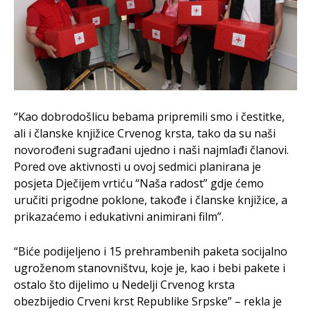
“Kao dobrodošlicu bebama pripremili smo i čestitke,
ali i članske knjižice Crvenog krsta, tako da su naši
novorođeni sugrađani ujedno i naši najmlađi članovi.
Pored ove aktivnosti u ovoj sedmici planirana je
posjeta Dječijem vrtiću “Naša radost” gdje ćemo
uručiti prigodne poklone, takođe i članske knjižice, a
prikazaćemo i edukativni animirani film”.
“Biće podijeljeno i 15 prehrambenih paketa socijalno
ugroženom stanovništvu, koje je, kao i bebi pakete i
ostalo što dijelimo u Nedelji Crvenog krsta
obezbijedio Crveni krst Republike Srpske” – rekla je