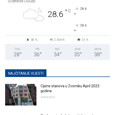
Scattered Clouds
28.6
°
C
28.6
°
28.6
°
38 %
2.5kmh
25 %
THU
FRI
SAT
SUN
MON
28
°
36
°
34
°
35
°
38
°
NAJČITANIJE VIJESTI
Cijene stanova u Zvorniku April 2023.
godina
25/04/2023