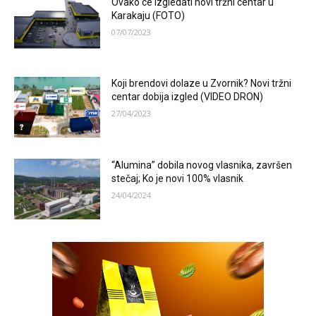
Ovako ce izgledati novi tržni centar u
Karakaju (FOTO)
07/07/2023
Koji brendovi dolaze u Zvornik? Novi tržni
centar dobija izgled (VIDEO DRON)
27/04/2023
“Alumina” dobila novog vlasnika, završen
stečaj; Ko je novi 100% vlasnik
24/04/2024