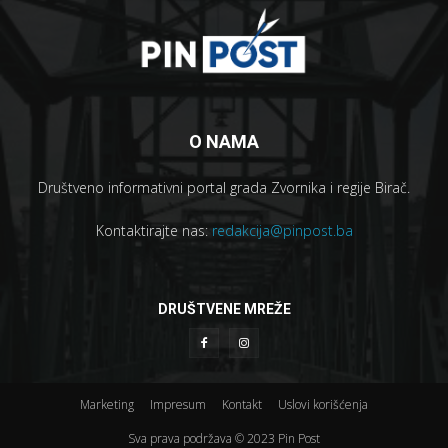
O NAMA
Društveno informativni portal grada Zvornika i regije Birač.
Kontaktirajte nas:
redakcija@pinpost.ba
DRUŠTVENE MREŽE
Marketing
Impresum
Kontakt
Uslovi korišćenja
Sva prava podržava © 2023 Pin Post