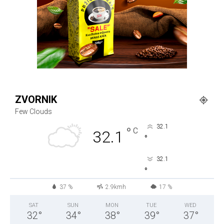
ZVORNIK
Few Clouds
32.1
°
C
32.1
°
32.1
°
37 %
2.9kmh
17 %
SAT
SUN
MON
TUE
WED
32
°
34
°
38
°
39
°
37
°