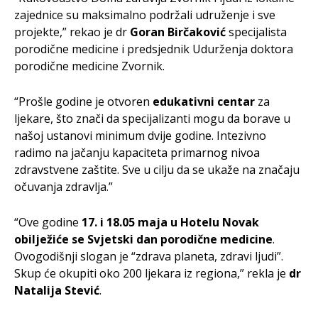
zajednice su maksimalno podržali udruženje i sve
projekte,” rekao je dr
Goran Birčaković
specijalista
porodične medicine i predsjednik Udurženja doktora
porodične medicine Zvornik.
“Prošle godine je otvoren
edukativni centar
za
ljekare, što znači da specijalizanti mogu da borave u
našoj ustanovi minimum dvije godine. Intezivno
radimo na jačanju kapaciteta primarnog nivoa
zdravstvene zaštite. Sve u cilju da se ukaže na značaju
očuvanja zdravlja.”
“Ove godine
17. i 18.05 maja u Hotelu Novak
obilježiće se Svjetski dan porodične medicine
.
Ovogodišnji slogan je “zdrava planeta, zdravi ljudi”.
Skup će okupiti oko 200 ljekara iz regiona,” rekla je
dr
Natalija Stević
.