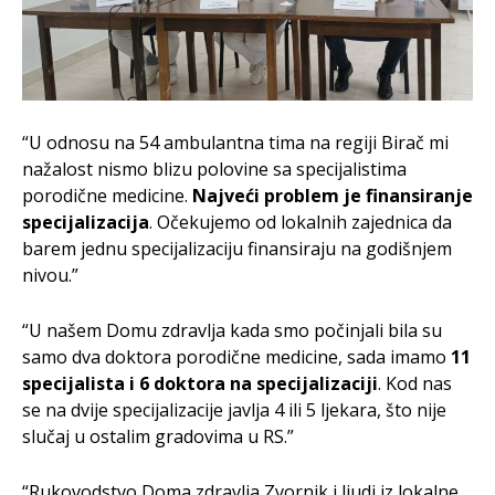
“U odnosu na 54 ambulantna tima na regiji Birač mi
nažalost nismo blizu polovine sa specijalistima
porodične medicine.
Najveći problem je finansiranje
specijalizacija
. Očekujemo od lokalnih zajednica da
barem jednu specijalizaciju finansiraju na godišnjem
nivou.”
“U našem Domu zdravlja kada smo počinjali bila su
samo dva doktora porodične medicine, sada imamo
11
specijalista i 6 doktora na specijalizaciji
. Kod nas
se na dvije specijalizacije javlja 4 ili 5 ljekara, što nije
slučaj u ostalim gradovima u RS.”
“Rukovodstvo Doma zdravlja Zvornik i ljudi iz lokalne