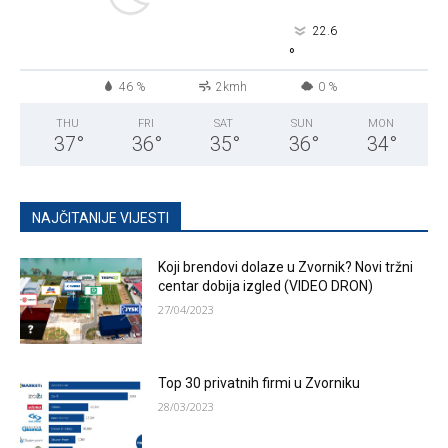
22.6
°
46 %
2kmh
0 %
THU
FRI
SAT
SUN
MON
37
°
36
°
35
°
36
°
34
°
NAJČITANIJE VIJESTI
Koji brendovi dolaze u Zvornik? Novi tržni
centar dobija izgled (VIDEO DRON)
27/04/2023
Top 30 privatnih firmi u Zvorniku
28/03/2023