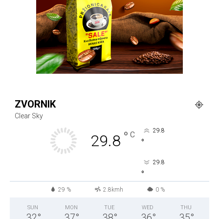
ZVORNIK
Clear Sky
29.8
°
C
29.8
°
29.8
°
29 %
2.8kmh
0 %
SUN
MON
TUE
WED
THU
32
°
37
°
38
°
36
°
35
°