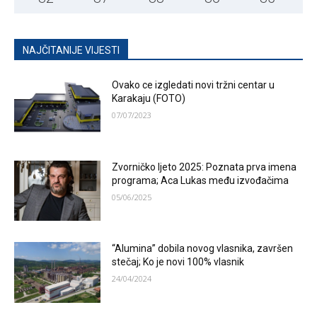
NAJČITANIJE VIJESTI
Ovako ce izgledati novi tržni centar u
Karakaju (FOTO)
07/07/2023
Zvorničko ljeto 2025: Poznata prva imena
programa; Aca Lukas među izvođačima
05/06/2025
“Alumina” dobila novog vlasnika, završen
stečaj; Ko je novi 100% vlasnik
24/04/2024