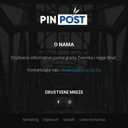
O NAMA
Društveno informativni portal grada Zvornika i regije Birač.
Kontaktirajte nas:
redakcija@pinpost.ba
DRUŠTVENE MREŽE
Marketing
Impresum
Kontakt
Uslovi korišćenja