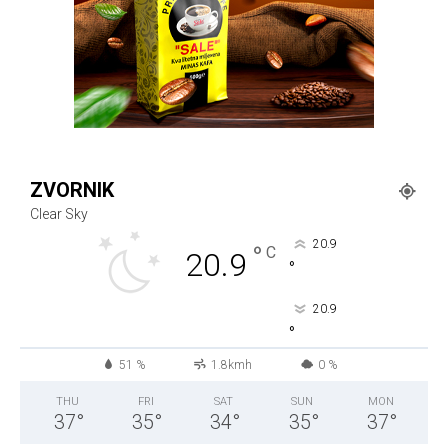
ZVORNIK
Clear Sky
20.9
°
C
20.9
°
20.9
°
51 %
1.8kmh
0 %
THU
FRI
SAT
SUN
MON
37
°
35
°
34
°
35
°
37
°