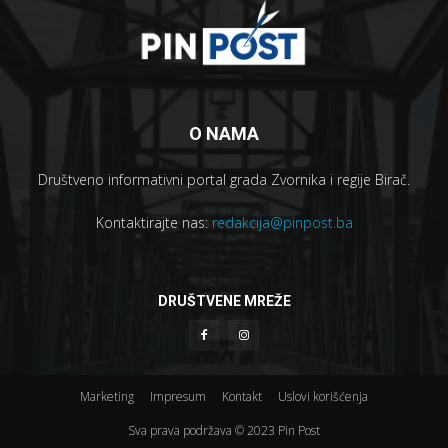
O NAMA
Društveno informativni portal grada Zvornika i regije Birač.
Kontaktirajte nas:
redakcija@pinpost.ba
DRUŠTVENE MREŽE
Marketing
Impresum
Kontakt
Uslovi korišćenja
Sva prava podržava © 2023 Pin Post