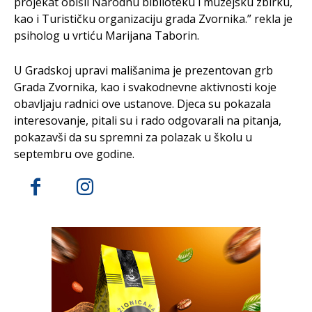
projekat obišli Narodnu biblioteku i muzejsku zbirku,
kao i Turističku organizaciju grada Zvornika.” rekla je
psiholog u vrtiću Marijana Taborin.
U Gradskoj upravi mališanima je prezentovan grb
Grada Zvornika, kao i svakodnevne aktivnosti koje
obavljaju radnici ove ustanove. Djeca su pokazala
interesovanje, pitali su i rado odgovarali na pitanja,
pokazavši da su spremni za polazak u školu u
septembru ove godine.