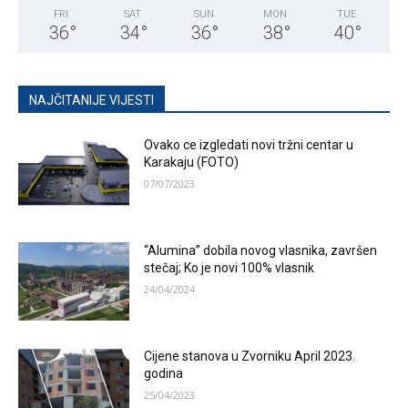
FRI
SAT
SUN
MON
TUE
36
°
34
°
36
°
38
°
40
°
NAJČITANIJE VIJESTI
Ovako ce izgledati novi tržni centar u
Karakaju (FOTO)
07/07/2023
“Alumina” dobila novog vlasnika, završen
stečaj; Ko je novi 100% vlasnik
24/04/2024
Cijene stanova u Zvorniku April 2023.
godina
25/04/2023