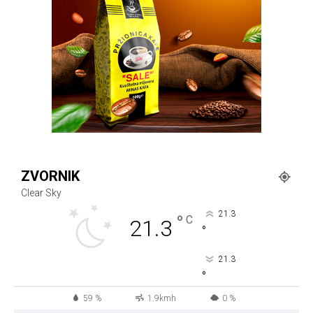
ZVORNIK
Clear Sky
21.3
°
C
21.3
°
21.3
°
59 %
1.9kmh
0 %