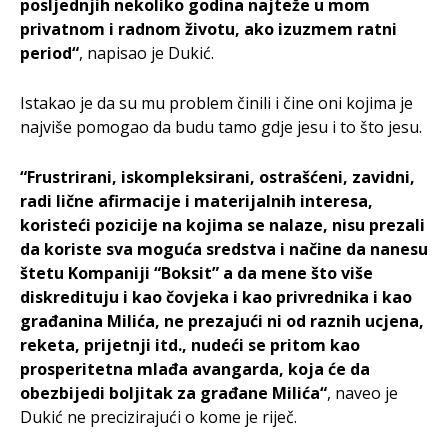
posljednjih nekoliko godina najteže u mom
privatnom i radnom životu, ako izuzmem ratni
period“
, napisao je Dukić.
Istakao je da su mu problem činili i čine oni kojima je
najviše pomogao da budu tamo gdje jesu i to što jesu.
“Frustrirani, iskompleksirani, ostrašćeni, zavidni,
radi lične afirmacije i materijalnih interesa,
koristeći pozicije na kojima se nalaze, nisu prezali
da koriste sva moguća sredstva i načine da nanesu
štetu Kompaniji “Boksit” a da mene što više
diskredituju i kao čovjeka i kao privrednika i kao
građanina Milića, ne prezajući ni od raznih ucjena,
reketa, prijetnji itd., nudeći se pritom kao
prosperitetna mlađa avangarda, koja će da
obezbijedi boljitak za građane Milića“
, naveo je
Dukić ne precizirajući o kome je riječ.