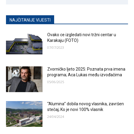
NAJČITANIJE VIJESTI
Ovako ce izgledati novi tržni centar u
Karakaju (FOTO)
07/07/2023
Zvorničko ljeto 2025: Poznata prva imena
programa; Aca Lukas među izvođačima
05/06/2025
“Alumina” dobila novog vlasnika, završen
stečaj; Ko je novi 100% vlasnik
24/04/2024