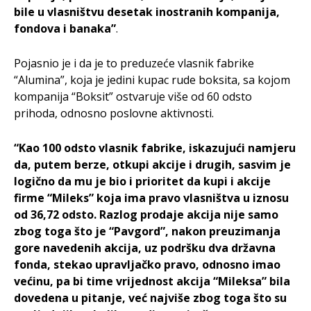
bile u vlasništvu desetak inostranih kompanija,
fondova i banaka”
.
Pojasnio je i da je to preduzeće vlasnik fabrike
“Alumina”, koja je jedini kupac rude boksita, sa kojom
kompanija “Boksit” ostvaruje više od 60 odsto
prihoda, odnosno poslovne aktivnosti.
“Kao 100 odsto vlasnik fabrike, iskazujući namjeru
da, putem berze, otkupi akcije i drugih, sasvim je
logično da mu je bio i prioritet da kupi i akcije
firme “Mileks” koja ima pravo vlasništva u iznosu
od 36,72 odsto. Razlog prodaje akcija nije samo
zbog toga što je “Pavgord”, nakon preuzimanja
gore navedenih akcija, uz podršku dva državna
fonda, stekao upravljačko pravo, odnosno imao
većinu, pa bi time vrijednost akcija “Mileksa” bila
dovedena u pitanje, već najviše zbog toga što su