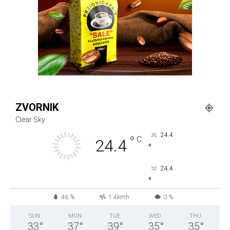
ZVORNIK
Clear Sky
24.4
°
C
24.4
°
24.4
°
46 %
1.4kmh
0 %
SUN
MON
TUE
WED
THU
33
°
37
°
39
°
35
°
35
°