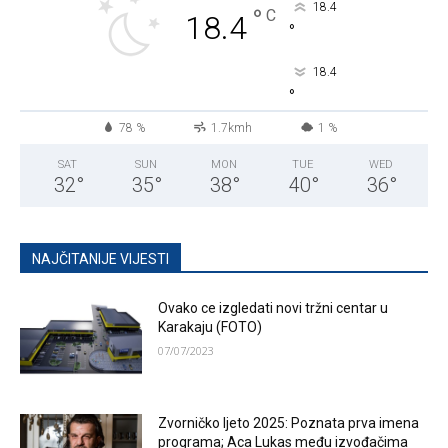
18.4
°
C
18.4
°
18.4
°
78 %
1.7kmh
1 %
SAT
SUN
MON
TUE
WED
32
°
35
°
38
°
40
°
36
°
NAJČITANIJE VIJESTI
Ovako ce izgledati novi tržni centar u
Karakaju (FOTO)
07/07/2023
Zvorničko ljeto 2025: Poznata prva imena
programa; Aca Lukas među izvođačima