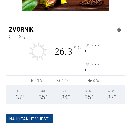
ZVORNIK
Clear Sky
26.3
°
C
26.3
°
26.3
°
45 %
1.4kmh
0 %
THU
FRI
SAT
SUN
MON
37
°
35
°
34
°
35
°
37
°
NAJČITANIJE VIJESTI