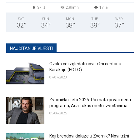
37 %
2.9kmh
17 %
SAT
SUN
MON
TUE
WED
32
°
34
°
38
°
39
°
37
°
NAJČITANIJE VIJESTI
Ovako ce izgledati novi tržni centar u
Karakaju (FOTO)
07/07/2023
Zvorničko ljeto 2025: Poznata prva imena
programa; Aca Lukas među izvođačima
05/06/2025
Koji brendovi dolaze u Zvornik? Novi tržni