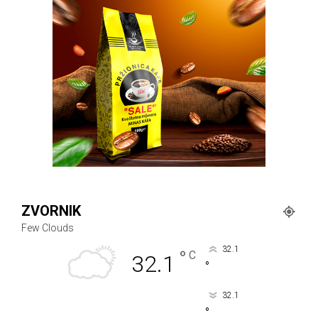
ZVORNIK
Few Clouds
32.1
°
C
32.1
°
32.1
°