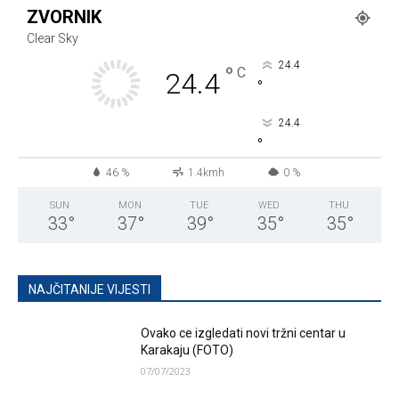
ZVORNIK
Clear Sky
24.4
°
C
24.4
°
24.4
°
46 %
1.4kmh
0 %
SUN
MON
TUE
WED
THU
33
°
37
°
39
°
35
°
35
°
NAJČITANIJE VIJESTI
Ovako ce izgledati novi tržni centar u
Karakaju (FOTO)
07/07/2023