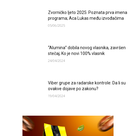
Zvorničko ljeto 2025: Poznata prva imena
programa; Aca Lukas među izvođačima
05/06/2025
“Alumina” dobila novog vlasnika, završen
stečaj; Ko je novi 100% vlasnik
24/04/2024
Viber grupe za radarske kontrole: Da li su
ovakve dojave po zakonu?
19/04/2024