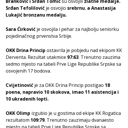
Branković i Srđan Tomić
su osvojili
zlatne medalje.
Srđan Tefolilović
je osvojio
srebrnu
,
a Anastasija
Lukajić bronzanu medalju.
Sara Ćirković
je osvojila i pehar za najbolju seniorku
pojedinačnog prvenstva Srbije.
OKK Drina Princip
ostavrila je pobjedu nad ekipom KK
Derventa. Rezultat utakmice
97:63
. Trenutno zauzima
sedmo mjesto na tabeli Prve Lige Republike Srpske sa
osvojenih 17 bodova.
Cvijetinović
je za OKK Drina Princip postigao
18
poena, napravio 10 skokova, imao 11 asistencija i
10 ukradenih lopti.
OKK Olimp
izgubio je u gostima od ekipe KK Rogatica
rezultatom
109:79
. Trenutno zauzimaju dvanaesto
mjesto na tabeli Prve Lige Republike Srpske sa