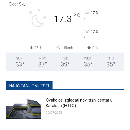
Clear Sky
17.3
°
C
17.3
°
17.3
°
75 %
1.5kmh
0 %
SUN
MON
TUE
WED
THU
33
°
37
°
39
°
35
°
35
°
NAJČITANIJE VIJESTI
Ovako ce izgledati novi tržni centar u
Karakaju (FOTO)
07/07/2023