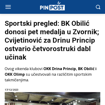
Sportski pregled: BK Obilić
donosi pet medalja u Zvornik;
Cvijetinović za Drinu Princip
ostvario četvorostruki dabl
učinak
Ovog vikenda klubovi
OKK Drina Princip, BK Obilić i
OKK Olimp
su učestvovali na različitim sportskim
takmičenjima.
17/12/2023