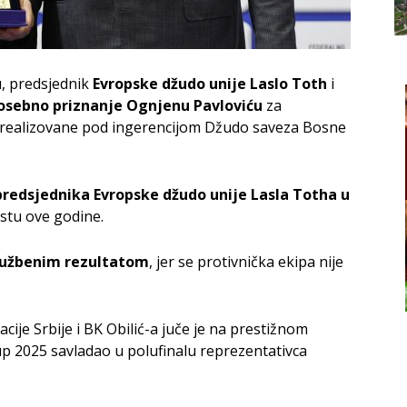
 predsjednik
Evropske džudo unije Laslo Toth
i
osebno priznanje Ognjenu Pavloviću
za
u realizovane pod ingerencijom Džudo saveza Bosne
predsjednika Evropske džudo unije Lasla Totha u
stu ove godine.
 službenim rezultatom
, jer se protivnička ekipa nije
ije Srbije i BK Obilić-a juče je na prestižnom
 2025 savladao u polufinalu reprezentativca