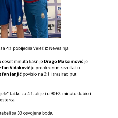
 sa
4:1
pobijedila Velež iz Nevesinja
a deset minuta kasnije
Drago Maksimović
je
efan Vidaković
je preokrenuo rezultat u
efan Janjić
povisio na 3:1 i trasirao put
jele” tačke za 4:1, ali je i u 90+2. minutu dobio i
esterca.
tabeli sa 33 osvojena boda.