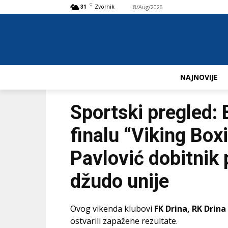
C
8/Aug/2026
Buy now!
31
Zvornik
NAJNOVIJE
Sportski pregled: 
finalu “Viking Box
Pavlović dobitnik
džudo unije
Ovog vikenda klubovi
FK Drina, RK Drina 
ostvarili zapažene rezultate.