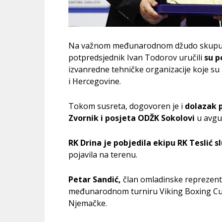
Na važnom međunarodnom džudo skupu,
potpredsjednik Ivan Todorov uručili
su p
izvanredne tehničke organizacije koje s
i Hercegovine.
Tokom susreta, dogovoren je i
dolazak 
Zvornik i posjeta ODŽK Sokolovi
u avgu
RK Drina je pobjedila ekipu RK Teslić
pojavila na terenu.
Petar Sandić,
član omladinske reprezentac
međunarodnom turniru Viking Boxing Cup
Njemačke.