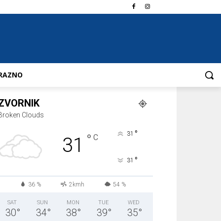
RAZNO
ZVORNIK
Broken Clouds
°
31
°
C
31
°
31
36 %
2kmh
54 %
SAT
SUN
MON
TUE
WED
30
°
34
°
38
°
39
°
35
°