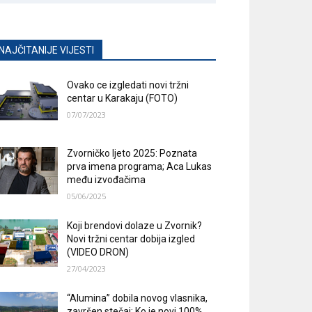
NAJČITANIJE VIJESTI
Ovako ce izgledati novi tržni
centar u Karakaju (FOTO)
07/07/2023
Zvorničko ljeto 2025: Poznata
prva imena programa; Aca Lukas
među izvođačima
05/06/2025
Koji brendovi dolaze u Zvornik?
Novi tržni centar dobija izgled
(VIDEO DRON)
27/04/2023
“Alumina” dobila novog vlasnika,
završen stečaj; Ko je novi 100%