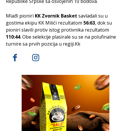
Republike Srpske sa osvojenih 10 bodova.
Mlađi pioniri
KK Zvornik Basket
savladali su u
gostima ekipu KK Milići rezultatom
56:63
, dok su
pioniri slavili protiv istog protivnika rezultatom
110:44
. Obe selekcije plasirale su se na polufinalne
turnire sa prvih pozicija u regiji.Kk