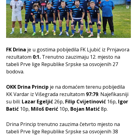
FK Drina
je u gostima pobijedila FK Ljubić iz Prnjavora
rezultatom
0:1.
Trenutno zauzimaju 12. mjesto na
tabeli Prve lige Republike Srpske sa osvojenih 27
bodova.
OKK Drina Princip
je na domaćem terenu pobijedila
KK Vardar iz Višegrada rezultatom
97:79
. Najefikasniji
su bili:
Lazar Egeljić
26p,
Filip Cvijetinović
16p,
Igor
Batić
10p,
Miloš Đerić
10p,
Bojan Matić
8p.
Drina Princip trenutno zauzima četvrto mjesto na
tabeli Prve lige Republike Srpske sa osvojenih 38