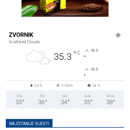
ZVORNIK
Scattered Clouds
35.3
°
C
35.3
°
35.3
°
26 %
3.1kmh
34 %
THU
FRI
SAT
SUN
MON
33
°
36
°
34
°
35
°
38
°
NAJČITANIJE VIJESTI