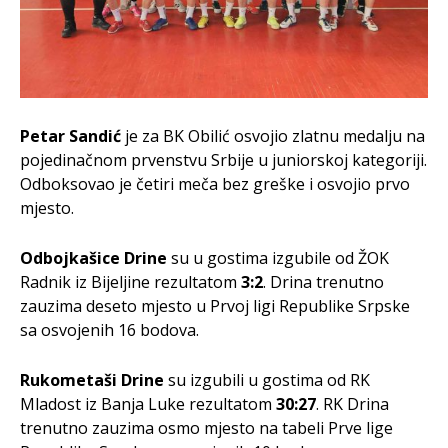
Petar Sandić
je za BK Obilić osvojio zlatnu medalju na
pojedinačnom prvenstvu Srbije u juniorskoj kategoriji.
Odboksovao je četiri meča bez greške i osvojio prvo
mjesto.
Odbojkašice Drine
su u gostima izgubile od ŽOK
Radnik iz Bijeljine rezultatom
3:2
. Drina trenutno
zauzima deseto mjesto u Prvoj ligi Republike Srpske
sa osvojenih 16 bodova.
Rukometaši Drine
su izgubili u gostima od RK
Mladost iz Banja Luke rezultatom
30:27
. RK Drina
trenutno zauzima osmo mjesto na tabeli Prve lige